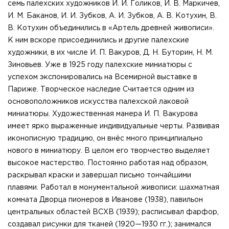
семь палехских художников И. И. Голиков, И. В. Маркичев,
И. М. Баканов, И. И. Зубков, А. И. Зубков, А. В. Котухин, В.
В. Котухин объединились в «Артель древней живописи».
К ним вскоре присоединились и другие палехские
художники, в их числе И. П. Вакуров, Д. Н. Буторин, Н. М.
Зиновьев. Уже в 1925 году палехские миниатюры с
успехом экспонировались на Всемирной выставке в
Париже. Творческое наследие Считается одним из
основоположников искусства палехской лаковой
миниатюры. Художественная манера И. П. Вакурова
имеет ярко выраженные индивидуальные черты. Развивая
иконописную традицию, он внёс много принципиально
нового в миниатюру. В целом его творчество выделяет
высокое мастерство. Постоянно работая над образом,
раскрывал краски и завершал письмо тончайшими
плавями. Работал в монументальной живописи: шахматная
комната Дворца пионеров в Иванове (1938), павильон
центральных областей ВСХВ (1939); расписывал фарфор,
создавал рисунки для тканей (1920—1930 гг.); занимался