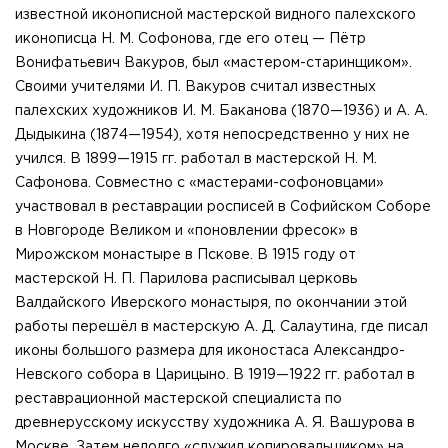
известной иконописной мастерской видного палехского
иконописца Н. М. Софонова, где его отец — Пётр
Вонифатьевич Вакуров, был «мастером-старинщиком».
Своими учителями И. П. Вакуров считал известных
палехских художников И. М. Баканова (1870—1936) и А. А.
Дыдыкина (1874—1954), хотя непосредственно у них не
учился. В 1899—1915 гг. работал в мастерской Н. М.
Сафонова. Совместно с «мастерами-софоновцами»
участвовал в реставрации росписей в Софийском Соборе
в Новгороде Великом и «поновлении фресок» в
Мирожском монастыре в Пскове. В 1915 году от
мастерской Н. П. Парилова расписывал церковь
Валдайского Иверского монастыря, по окончании этой
работы перешёл в мастерскую А. Д. Салаутина, где писал
иконы большого размера для иконостаса Александро-
Невского собора в Царицыно. В 1919—1922 гг. работал в
реставрационной мастерской специалиста по
древнерусскому искусству художника А. Я. Вашурова в
Москве. Затем недолго «служил копировальщиком» на