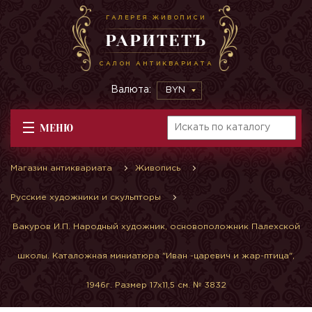
ГАЛЕРЕЯ ЖИВОПИСИ
РАРИТЕТЪ
САЛОН АНТИКВАРИАТА
Валюта:
BYN
МЕНЮ
Магазин антиквариата
Живопись
Русские художники и скульпторы
Вакуров И.П. Народный художник, основоположник Палехской
школы. Каталожная миниатюра "Иван -царевич и жар-птица",
1946г. Размер 17х11,5 см. № 3832