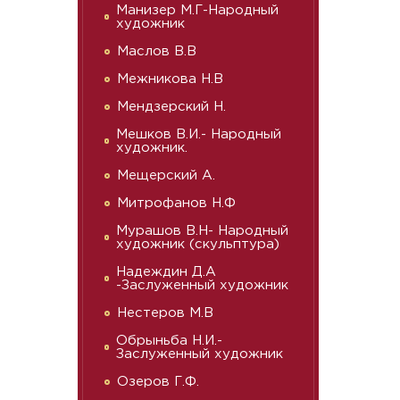
Манизер М.Г-Народный
художник
Маслов В.В
Межникова Н.В
Мендзерский Н.
Мешков В.И.- Народный
художник.
Мещерский А.
Митрофанов Н.Ф
Мурашов В.Н- Народный
художник (скульптура)
Надеждин Д.А
-Заслуженный художник
Нестеров М.В
Обрыньба Н.И.-
Заслуженный художник
Озеров Г.Ф.