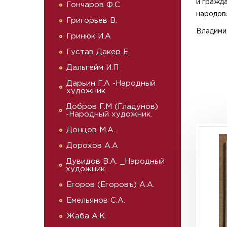
и гражд
Гончаров Ф.С
народов
Григорьев В.
Владими
Гринюк И.А
Густав Дакер Е.
Дальгейм И.П
Дарьин Г.А -Народный
художник
Добров Г.М (Гладунов)
-Народный художник.
Донцов М.А.
Дорохов А.А
Дувидов В.А. _Народный
художник.
Егоров (Егоровъ) А.А.
Емельянов С.А.
Жаба А.К.