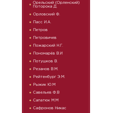
Орельский (Орленский)
Поторока Д.
Орловский Ф.
Пасс И.А.
Петров
Петровичев
Пожарский Н.Г.
Пономарёв В.И
Потушков В.
Резанов В.М.
Рейтенбург Э.М.
Рыжик Ю.М
Савельев Ф.В
Сапатюк М.М
Сафронов Никас