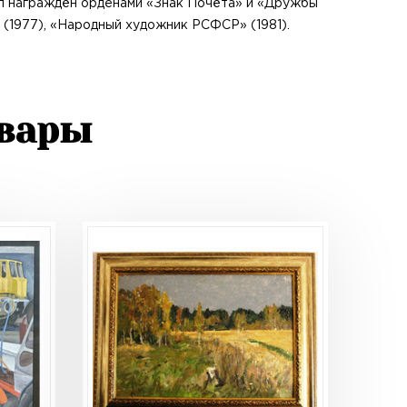
ыл награждён орденами «Знак Почёта» и «Дружбы
(1977), «Народный художник РСФСР» (1981).
овары