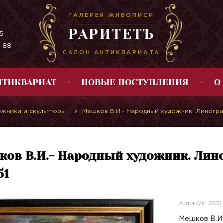
ГАЛЕРЕЯ ЖИВОПИСИ
РАРИТЕТЪ
5
4 88
САЛОН АНТИКВАРИАТА
НТИКВАРИАТ
НОВЫЕ ПОСТУПЛЕНИЯ
О
ожники и скульпторы
Мешков В.И.- Народный художник. Линограв
ов В.И.- Народный художник. Лино
51
Артикул: 2651
Мешков В.И.