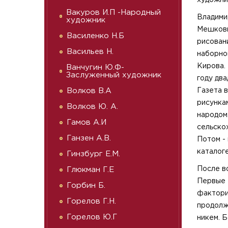
художни
Вакуров И.П -Народный
Владимир
художник
Мешковы
Василенко Н.Б
рисован
Васильев Н.
наборном
Кирова. 
Ванчугин Ю.Ф-
Заслуженный художник
году дв
Волков В.А
Газета 
рисунка
Волков Ю. А.
народом
Гамов А.И
сельско
Ганзен А.В.
Потом - 
каталог
Гинзбург Е.М.
После в
Глюкман Г.Е
Первые 
Горбин Б.
факторию
Горелов Г.Н.
продолж
Горелов Ю.Г
никем. 