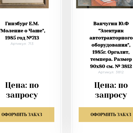
Гинзбург Е.М.
Ванчугин Ю.Ф
"Моление о Чаше",
"Электрик
1985 год №713
автотракторного
Артикул: 713
оборудования",
1985г. Оргалит,
темпера. Размер
90х80 см. № 3812
Артикул: 3812
Цена:
по
Цена:
по
запросу
запросу
ОФОРМИТЬ ЗАКАЗ
ОФОРМИТЬ ЗАКАЗ