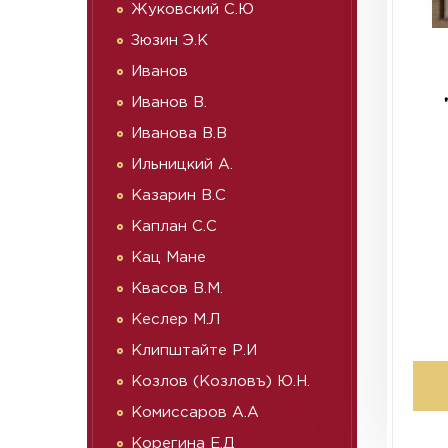
Жуковский С.Ю
Зюзин Э.К
Иванов
Иванов В.
Иванова В.В
Ильницкий А.
Казарин В.С
Каплан С.С
Кац Мане
Квасов В.М.
Кеслер М.Л
Клипштайте Р.И
Козлов (Козловъ) Ю.Н.
Комиссаров А.А
Корегина Е.Д