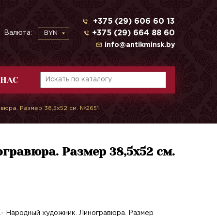
+375 (29) 606 60 13
+375 (29) 664 88 60
Валюта:
BYN
info@antikminsk.by
 НАС
юра. Размер 38,5х52 см. №2651
гравюра. Размер 38,5х52 см.
- Народный художник. Линогравюра. Размер