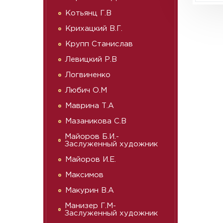
Котьянц Г.В
Крихацкий В.Г.
Крупп Станислав
Левицкий Р.В
Логвиненко
Любич О.М
Маврина Т.А
Мазаникова С.В
Майоров Б.И.-
Заслуженный художник
Майоров И.Е.
Максимов
Макурин В.А
Манизер Г.М-
Заслуженный художник