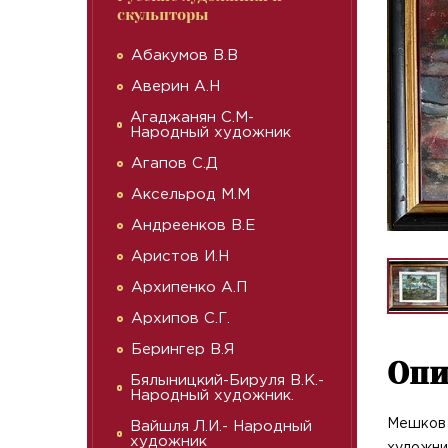
скульпторы
Абакумов В.В
Аверин А.Н
Агаджанян С.М-
Народный художник
Агапов С.Д
Аксельрод М.М
Андреенков В.Е
Аристов И.Н
Архипенко А.П
Архипов С.Г.
Берингер В.Я
Опи
Бялыницкий-Бируля В.К.-
Народный художник.
Мешков 
Вайшля Л.И.- Народный
художник