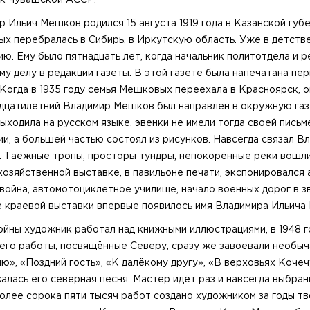
к Чувашской АССР.
 Ильич Мешков родился 15 августа 1919 года в Казанской губе
х перебралась в Сибирь, в Иркутскую область. Уже в детстве
ию. Ему было пятнадцать лет, когда начальник политотдела и 
у делу в редакции газеты. В этой газете была напечатана пер
Когда в 1935 году семья Мешковых переехала в Красноярск, он
адцатилетний Владимир Мешков был направлен в окружную газ
выходила на русском языке, эвенки не имели тогда своей пис
ми, а большей частью состоял из рисунков. Навсегда связал 
. Таёжные тропы, просторы тундры, непокорённые реки вошли
хозяйственной выставке, в павильоне печати, экспонировался
война, автомотоциклетное училище, начало военных дорог в зв
е краевой выставки впервые появилось имя Владимира Ильича
ойны художник работал над книжными иллюстрациями, в 1948 г
его работы, посвящённые Северу, сразу же завоевали необыч
», «Поздний гость», «К далёкому другу», «В верховьях Кочеч
алась его северная песня. Мастер идёт раз и навсегда выбран
Более сорока пяти тысяч работ создано художником за годы т