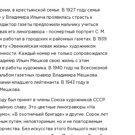
рнии, в крестьянской семье. В 1927 году семья
 у Владимира Ильича проявилась страсть к
редактор газеты предложили мальчику учиться
вая его линогравюра - посмертный портрет С. М.
 работал в городских и районных газетах. В 1939
ету «Эвенкийская новая жизнь» художником.
ьменности. Каждый номер не только сопровождался
Владимир Ильич Мешков свою жизнь с этим
 в работы художника. В 1940 году на Всесоюзной
 альбом газетных гравюр Владимира Мешкова.
ании младшего лейтенанта. В 1943 году в
 Мешкова.
оду был принят в члены Союза художников СССР.
айную славу. Это цветные линогравюры «На
умо», «В охотничьей бригаде» и другие. Сорок лет
ным путём, неповторимым, но и не повторяемым
ворчества. Без искусства этого большого мастера