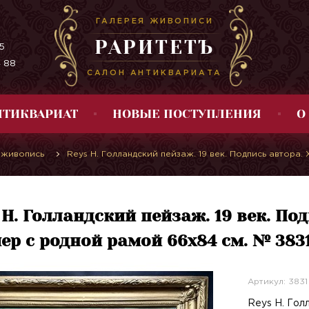
ГАЛЕРЕЯ ЖИВОПИСИ
РАРИТЕТЪ
5
4 88
САЛОН АНТИКВАРИАТА
НТИКВАРИАТ
НОВЫЕ ПОСТУПЛЕНИЯ
О
 живопись
Reys H. Голландский пейзаж. 19 век. Подпись автора.
 H. Голландский пейзаж. 19 век. Под
ер с родной рамой 66х84 см. № 383
Артикул: 3831
Reys H. Голл