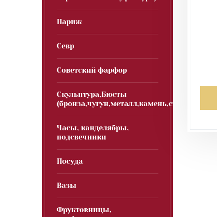
Париж
Севр
Советский фарфор
Скульптура,Бюсты
(бронза,чугун,металл,камень,стекло)
Часы, канделябры,
подсвечники
Посуда
Вазы
Фруктовницы,