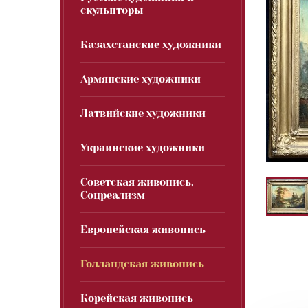
скульпторы
Казахстанские художники
Армянские художники
Латвийские художники
Украинские художники
Советская живопись,
Соцреализм
Европейская живопись
Голландская живопись
Корейская живопись