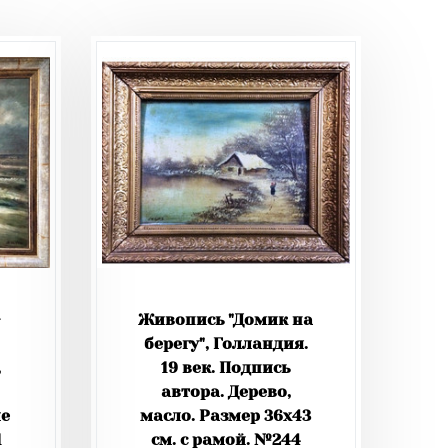
-
Живопись "Домик на
берегу", Голландия.
,
19 век. Подпись
автора. Дерево,
ме
масло. Размер 36х43
1
см. с рамой. №244