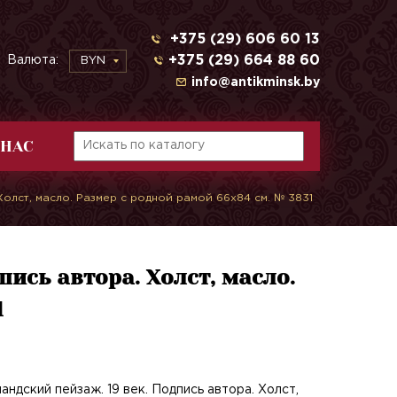
+375 (29) 606 60 13
+375 (29) 664 88 60
Валюта:
BYN
info@antikminsk.by
 НАС
 Холст, масло. Размер с родной рамой 66х84 см. № 3831
пись автора. Холст, масло.
1
андский пейзаж. 19 век. Подпись автора. Холст,