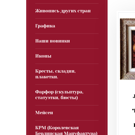
Живопись других стран
Графика
Наши новинки
Иконы
Кресты, складни,
плакетки.
Фарфор (скульптура,
статуэтки, бюсты)
"
Мейсен
КРМ (Королевская
Берлинская Мануфактура)