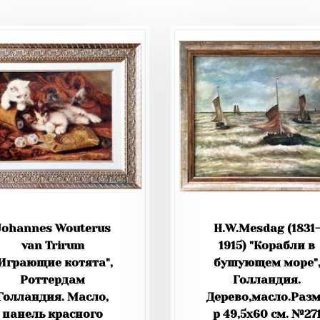
Johannes Wouterus
H.W.Mesdag (1831
van Trirum
1915) "Корабли в
Играющие котята",
бушующем море"
Роттердам
Голландия.
Голландия. Масло,
Дерево,масло.Раз
панель красного
р 49,5х60 см. №27