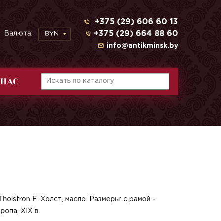
+375 (29) 606 60 13
+375 (29) 664 88 60
Валюта:
BYN
info@antikminsk.by
 НАС
holstron E. Холст, масло. Размеры: с рамой -
ропа, XIX в.