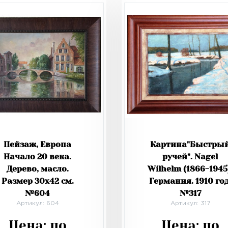
Пейзаж, Европа
Картина"Быстры
Начало 20 века.
ручей". Nagel
Дерево, масло.
Wilhelm (1866-1945
Размер 30х42 см.
Германия. 1910 год
№604
№317
Артикул: 604
Артикул: 317
Цена:
по
Цена:
по