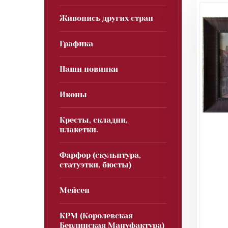
Живопись других стран
Графика
Наши новинки
Иконы
Кресты, складни,
плакетки.
Фарфор (скульптура,
статуэтки, бюсты)
Мейсен
КРМ (Королевская
Берлинская Мануфактура)