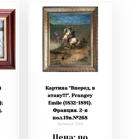
й
Картина "Вперед, в
атаку!!!". Prangey
);
Emile (1832-1891).
.
Франция. 2-я
пол.19в.№268
Артикул: 268
Цена:
по