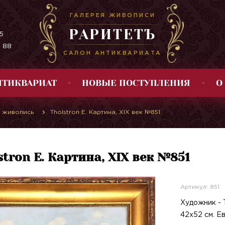
ГАЛЕРЕЯ ЖИВОПИСИ
РАРИТЕТЪ
5
4 88
САЛОН АНТИКВАРИАТА
НТИКВАРИАТ
НОВЫЕ ПОСТУПЛЕНИЯ
О
 живопись
Tholstron E. Картина, XIX век №851
stron E. Картина, XIX век №851
Артикул: 851
Художник - T
42х52 см. Ев