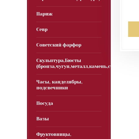
Париж
Севр
Советский фарфор
Скульптура,Бюсты
(бронза,чугун,металл,камень,стекло)
Часы, канделябры,
подсвечники
Посуда
Вазы
Фруктовницы,