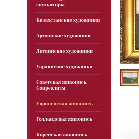
скульпторы
Казахстанские художники
Армянские художники
Латвийские художники
Украинские художники
Советская живопись,
Соцреализм
Европейская живопись
Голландская живопись
Корейская живопись