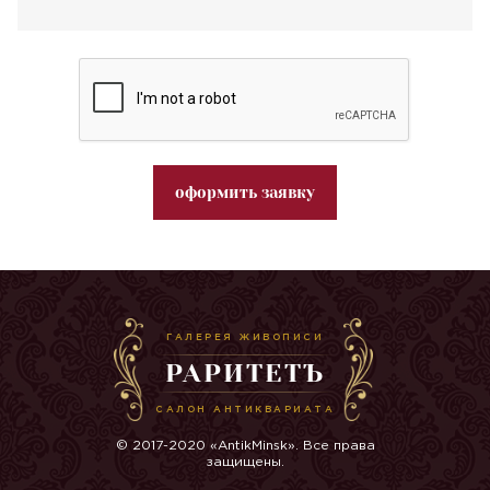
оформить заявку
ГАЛЕРЕЯ ЖИВОПИСИ
РАРИТЕТЪ
САЛОН АНТИКВАРИАТА
© 2017-2020 «AntikMinsk». Все права
защищены.