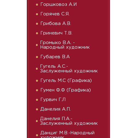
Горшковоз А.И
Горячев С.Я.
Грибова А.В.
Гриневич Т.В.
Громыко В.А. -
Народный художник
Губарев В.А
Гугель А.С.-
Заслуженный художник
Гугель М.С (Графика)
Гумен Ф.Ф (Графика)
Гурвич Г.Л
Данелия А.П.
Данелия П.А.-
Заслуженный художник
Данциг М.В.-Народный
художник