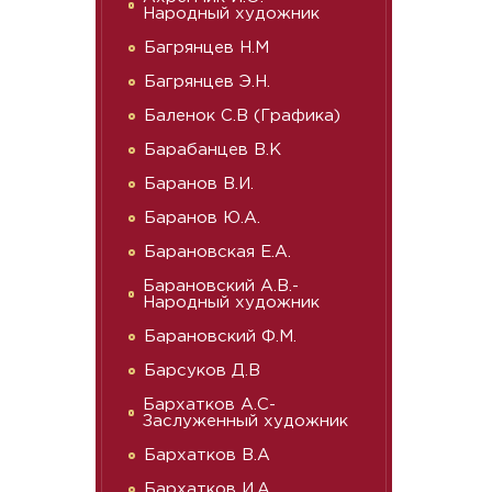
Народный художник
Багрянцев Н.М
Багрянцев Э.Н.
Баленок С.В (Графика)
Барабанцев В.К
Баранов В.И.
Баранов Ю.А.
Барановская Е.А.
Барановский А.В.-
Народный художник
Барановский Ф.М.
Барсуков Д.В
Бархатков А.С-
Заслуженный художник
Бархатков В.А
Бархатков И.А