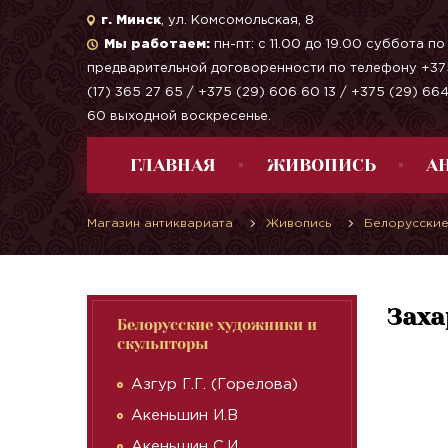
г. Минск
, ул. Комсомольская, 8
Мы работаем:
пн-пт: с 11.00 до 19.00 суббота по
предварительной договоренности по телефону +37
(17) 365 27 65 / +375 (29) 606 60 13 / +375 (29) 66
60 выходной воскресенье.
ГЛАВНАЯ
ЖИВОПИСЬ
А
Магазин антиквариата
Живопись
Белорусские
Заха
Белорусские художники и
скульпторы
Азгур Г.Г. (Горелова)
Акеньшин И.В
Акеньшин С.И.