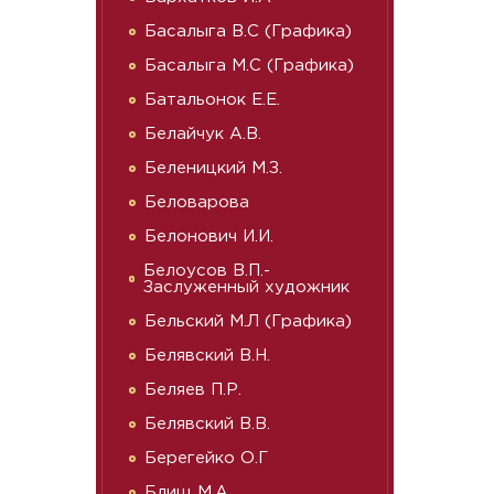
Басалыга В.С (Графика)
Басалыга М.С (Графика)
Батальонок Е.Е.
Белайчук А.В.
Беленицкий М.З.
Беловарова
Белонович И.И.
Белоусов В.П.-
Заслуженный художник
Бельский М.Л (Графика)
Белявский В.Н.
Беляев П.Р.
Белявский В.В.
Берегейко О.Г
Блищ М.А.