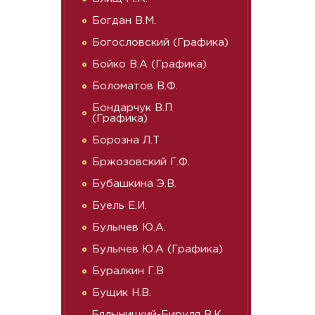
Богдан В.М.
Богословский (Графика)
Бойко В.А (Графика)
Боломатов В.Ф.
Бондарчук В.П
(Графика)
Борозна Л.Т
Бржозовский Г.Ф.
Бубашкина Э.В.
Буель Е.И.
Булычев Ю.А.
Булычев Ю.А (Графика)
Буралкин Г.В
Бущик Н.В.
Бялыницкий-Бируля В.К