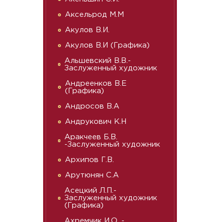
Аксельрод М.М
Акулов В.И.
Акулов В.И (Графика)
Альшевский В.В.-
Заслуженный художник
Андреенков В.Е
(Графика)
Андросов В.А
Андрукович К.Н
Аракчеев Б.В.
-Заслуженный художник
Архипов Г.В.
Арутюнян С.А
Асецкий Л.П.-
Заслуженный художник
(Графика)
Ахремчик И.О. -