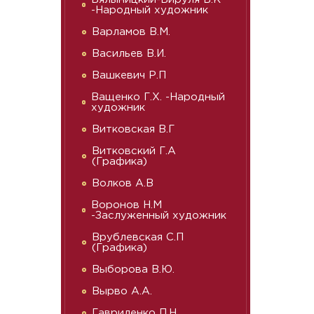
-Народный художник
Варламов В.М.
Васильев В.И.
Вашкевич Р.П
Ващенко Г.Х. -Народный
художник
Витковская В.Г
Витковский Г.А
(Графика)
Волков А.В
Воронов Н.М
-Заслуженный художник
Врублевская С.П
(Графика)
Выборова В.Ю.
Вырво А.А.
Гавриленко П.Н.