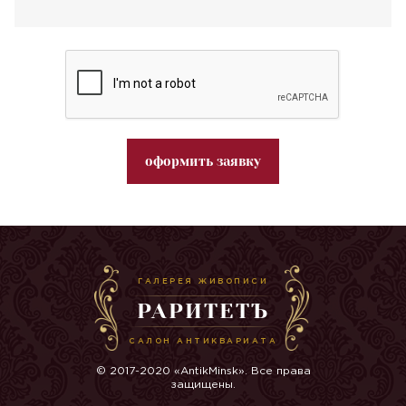
оформить заявку
ГАЛЕРЕЯ ЖИВОПИСИ
РАРИТЕТЪ
САЛОН АНТИКВАРИАТА
© 2017-2020 «AntikMinsk». Все права
защищены.