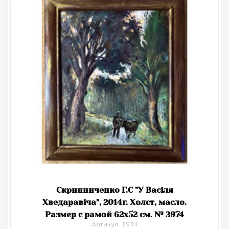
Скрипниченко Г.С "У Васіля
Хведаравіча", 2014г. Холст, масло.
Размер с рамой 62х52 см. № 3974
Артикул: 3974