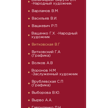
-Народный художник
Варламов В.М.
Васильев В.И.
Вашкевич Р.П
Ващенко Г.Х. -Народный
художник
Витковская В.Г
Витковский Г.А
(Графика)
Волков А.В
Воронов Н.М
-Заслуженный художник
Врублевская С.П
(Графика)
Выборова В.Ю.
Вырво А.А.
Гавриленко П.Н.