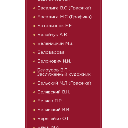
Басалыга В.С (Графика)
Басалыга М.С (Графика)
Батальонок Е.Е.
Белайчук А.В.
Беленицкий М.З.
Беловарова
Белонович И.И.
Белоусов В.П.-
Заслуженный художник
Бельский М.Л (Графика)
Белявский В.Н.
Беляев П.Р.
Белявский В.В.
Берегейко О.Г
Блищ М.А.