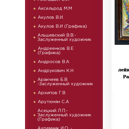
Аксельрод М.М
Акулов В.И.
Акулов В.И (Графика)
Альшевский В.В.-
Заслуженный художник
Андреенков В.Е
(Графика)
Андросов В.А
лейк
Андрукович К.Н
Ра
Аракчеев Б.В.
-Заслуженный художник
Архипов Г.В.
Арутюнян С.А
Асецкий Л.П.-
Заслуженный художник
(Графика)
Ахремчик И.О. -