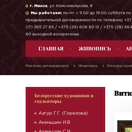
г. Минск
, ул. Комсомольская, 8
Мы работаем:
пн-пт: с 11.00 до 19.00 суббота по
предварительной договоренности по телефону +37
(17) 365 27 65 / +375 (29) 606 60 13 / +375 (29) 66
60 выходной воскресенье.
ГЛАВНАЯ
ЖИВОПИСЬ
А
Магазин антиквариата
Живопись
Белорусские
Витк
Белорусские художники и
скульпторы
Азгур Г.Г. (Горелова)
Акеньшин И.В
Акеньшин С.И.