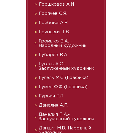
Горшковоз А.И
Горячев С.Я.
Грибова А.В.
Гриневич Т.В.
Громыко В.А. -
Народный художник
Губарев В.А
Гугель А.С.-
Заслуженный художник
Гугель М.С (Графика)
Гумен Ф.Ф (Графика)
Гурвич Г.Л
Данелия А.П.
Данелия П.А.-
Заслуженный художник
Данциг М.В.-Народный
художник