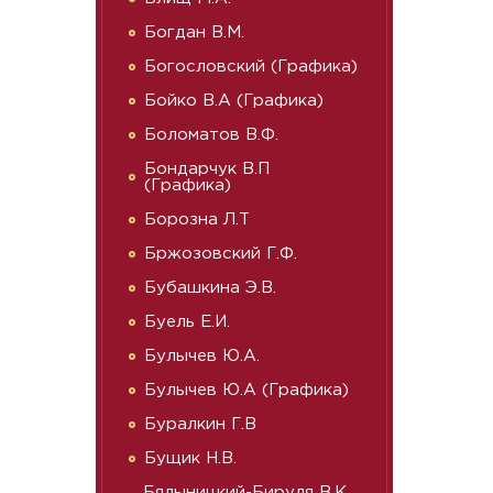
Богдан В.М.
Богословский (Графика)
Бойко В.А (Графика)
Боломатов В.Ф.
Бондарчук В.П
(Графика)
Борозна Л.Т
Бржозовский Г.Ф.
Бубашкина Э.В.
Буель Е.И.
Булычев Ю.А.
Булычев Ю.А (Графика)
Буралкин Г.В
Бущик Н.В.
Бялыницкий-Бируля В.К