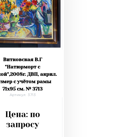
Витковская В.Г
"Натюрморт с
ой",2008г. ДВП, акрил.
змер с учётом рамы
71х95 см. № 3713
Артикул: 3713
Цена:
по
запросу