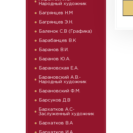
Народный художник
Багрянцев Н.М
Багрянцев Э.Н.
Баленок С.В (Графика)
Барабанцев В.К
Баранов В.И.
Баранов Ю.А.
Барановская Е.А.
Барановский А.В.-
Народный художник
Барановский Ф.М.
Барсуков Д.В
Бархатков А.С-
Заслуженный художник
Бархатков В.А
Бархатков И.А