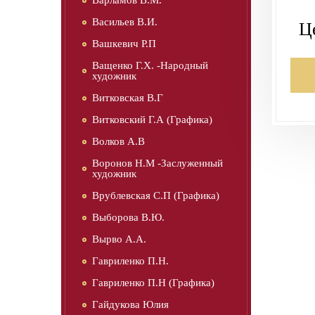
Варламов В.М.
Васильев В.И.
Ц
Вашкевич Р.П
Ващенко Г.Х. -Народный
художник
Витковская В.Г
Витковский Г.А (Графика)
Волков А.В
Воронов Н.М -Заслуженный
художник
Врублевская С.П (Графика)
Выборова В.Ю.
Вырво А.А.
Гавриленко П.Н.
Гавриленко П.Н (Графика)
Гайдукова Юлия