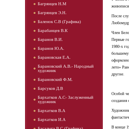
Багрянцев Н.М
живописи
Багрянцев Э.Н.
После слу
Баленок С.В (Графика)
Любомудр
Барабанцев В.К
Член Бело
Баранов В.И.
Первые го
1980-х го
Баранов Ю.А.
большему»
Барановская Е.А.
оформлен
Барановский А.В.- Народный
лето» Ра
художник
другие.
Барановский Ф.М.
Барсуков Д.В
Особой че
Бархатков А.С- Заслуженный
создания 
художник
Бархатков В.А
Художник
фантастич
Бархатков И.А
В конце 1
Басалыга В.С (Графика)