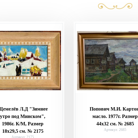
Щемелёв Л.Д "Зимнее
Попович М.И. Карто
утро под Минском",
масло. 1977г. Размер
1986г. К/М, Размер
44х32 см. № 2685
Артикул: 2685
18х29,5 см. № 2175
Артикул: 2175