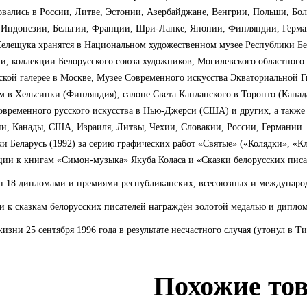
вались в России, Литве, Эстонии, Азербайджане, Венгрии, Польши, Бол
 Индонезии, Бельгии, Франции, Шри-Ланке, Японии, Финляндии, Герма
елещука хранятся в Национальном художественном музее Республики Бел
и, коллекции Белорусского союза художников, Могилевского областного
ской галерее в Москве, Музее Современного искусства Экваториальной Гв
м в Хельсинки (Финляндия), салоне Света Капланского в Торонто (Кан
овременного русского искусства в Нью-Джерси (США) и других, а также
и, Канады, США, Израиля, Литвы, Чехии, Словакии, России, Германии.
и Беларусь (1992) за серию графических работ «Святые» («Колядки», «К
ии к книгам «Симон-музыка» Якуба Коласа и «Сказки белорусских писа
н 18 дипломами и премиями республиканских, всесоюзных и междунаро
и к сказкам белорусских писателей награждён золотой медалью и дипло
изни 25 сентября 1996 года в результате несчастного случая (утонул в 
Похожие то