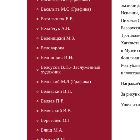
экспониро
Басалыга М.С (Графика)
Испании,
Батальонок Е.Е.
Николая С
Белорусси
Белайчук А.В.
Третьяков
Беленицкий М.З.
Хагельста
Беловарова
в Музее с
Белонович И.И.
Финлянди
Республик
Белоусов В.П.- Заслуженный
художник
иллюстрац
Бельский М.Л (Графика)
Награждё
Белявский В.Н.
За рисунк
Беляев П.Р.
Ушел из ж
Белявский В.В.
Берегейко О.Г
Блищ М.А.
Богдан В.М.