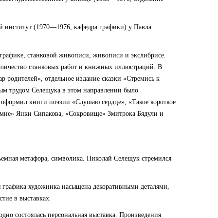
й институт (1970—1976, кафедра графики) у Павла
 графике, станковой живописи, живописи и экслибрисе.
оличество станковых работ и книжных иллюстраций. В
р родителей», отдельное издание сказки «Стремись к
ым трудом Селещука в этом направлении было
 оформил книги поэзии «Слушаю сердце», «Такое короткое
мне» Янки Сипакова, «Сокровище» Змитрока Бядули и
бъемная метафора, символика. Николай Селещук стремился
я графика художника насыщена декоративными деталями,
тие в выставках.
одно состоялась персональная выставка. Произведения