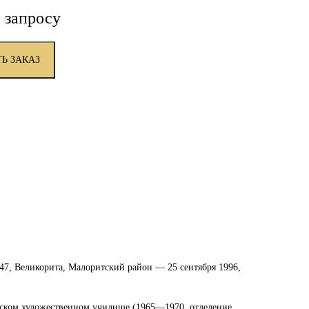
 запросу
Ь ЗАКАЗ
47, Великорита, Малоритский район — 25 сентября 1996,
нском художественном училище (1965—1970, отделение