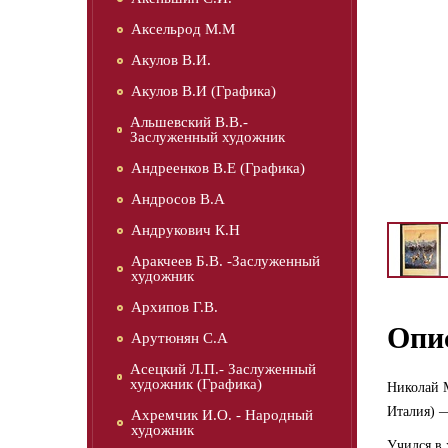
Аксельрод М.М
Акулов В.И.
Акулов В.И (Графика)
Альшевский В.В.-
Заслуженный художник
Андреенков В.Е (Графика)
Андросов В.А
Андрукович К.Н
Аракчеев Б.В. -Заслуженный
художник
Архипов Г.В.
Опи
Арутюнян С.А
Асецкий Л.П.- Заслуженный
художник (Графика)
Николай М
Италия) 
Ахремчик И.О. - Народный
художник
Учился в 