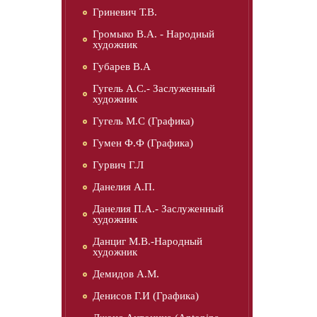
Гриневич Т.В.
Громыко В.А. - Народный
художник
Губарев В.А
Гугель А.С.- Заслуженный
художник
Гугель М.С (Графика)
Гумен Ф.Ф (Графика)
Гурвич Г.Л
Данелия А.П.
Данелия П.А.- Заслуженный
художник
Данциг М.В.-Народный
художник
Демидов А.М.
Денисов Г.И (Графика)