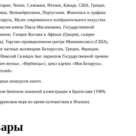
гарии, Чехии, Словакии, Италии, Канаде, США, Греции,
нии, Великобритании, Португалии. Живопись и графика
арусь, Музее современного изобразительного искусства
 музея имени Павла Масленикова, Государственной
инеи, Галерее Костаки в Афинах (Греция), галерее
ада), Торгово-промышленном центре Миннеаполиса (США),
 в частных коллекциях Белоруссии, Греции, Франции,
 Николай Селещук был лауреатом Государственной премии
лич весны», «Вербница»), цикл картин «Моя Беларусь»,
телей».
дных конкурсов книги.
мом биеннале книжной иллюстрации в Братиславе (1989).
Тирренском море во время путешествия в Италию).
вары