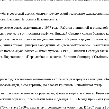
).
жбы в советской армии, окончил Белорусский театрально-художественны
ова, Василия Петровича Шаранговича.
русского союза художников с 1977 года. Работал в книжной и станковой
ды творчества он посвятил графике, Николай Селещук создал большое к
дах вышли оформленные им детские книги: сборник народных сказок «Да
, книга стихов Григория Бородулина «Индыкало-Кудыкало». Значительн
ие поэмы Якуба Коласа «Симон-музыка» (1990). Николай Селещук также
исы Боровиковой, «Пора любви и жалости» Евгении Янищиц, «Улыбнись 
ртой художественной композиций автора есть развернутая аллегория, о
образов-идей, а его картины, по словам критиков, напоминают театр.
 использовал элементы сюрреализма, фантасмагорию и гротеск. Книжна
ескими образами, предметами быта и одежды. С 1966 года принимал учас
970-х начале 1980-х выставлял произведения живописи. В 1987 году в Гр