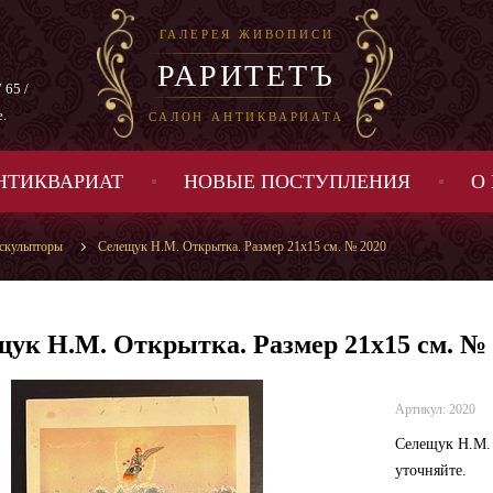
ГАЛЕРЕЯ ЖИВОПИСИ
РАРИТЕТЪ
 65 /
е.
САЛОН АНТИКВАРИАТА
НТИКВАРИАТ
НОВЫЕ ПОСТУПЛЕНИЯ
О
 скульпторы
Селещук Н.М. Открытка. Размер 21х15 см. № 2020
ук Н.М. Открытка. Размер 21х15 см. № 
Артикул: 2020
Селещук Н.М. 
уточняйте.