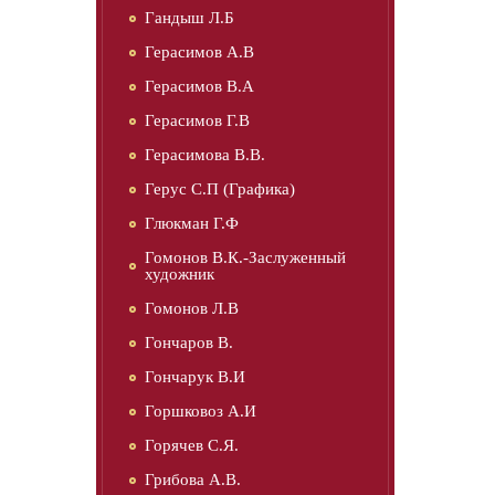
Гандыш Л.Б
Герасимов А.В
Герасимов В.А
Герасимов Г.В
Герасимова В.В.
Герус С.П (Графика)
Глюкман Г.Ф
Гомонов В.К.-Заслуженный
художник
Гомонов Л.В
Гончаров В.
Гончарук В.И
Горшковоз А.И
Горячев С.Я.
Грибова А.В.