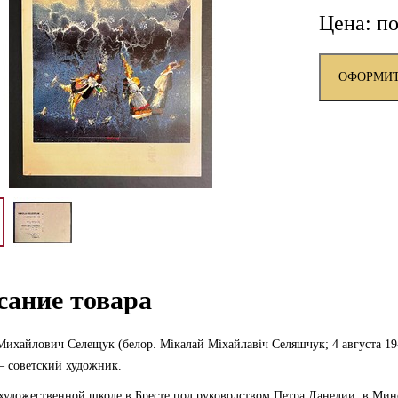
Цена: по
ОФОРМИТ
сание товара
ихайлович Селещук (белор. Мікалай Міхайлавіч Селяшчук; 4 августа 19
— советский художник.
художественной школе в Бресте под руководством Петра Данелии, в Ми