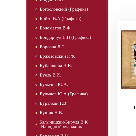
Богословский (Графика)
Бойко В.А (Графика)
Боломатов В.Ф.
Бондарчук В.П (Графика)
Борозна Л.Т
Бржозовский Г.Ф.
Бубашкина Э.В.
Буель Е.И.
Булычев Ю.А.
Булычев Ю.А (Графика)
Буралкин Г.В
Бущик Н.В.
Бялыницкий-Бируля В.К
-Народный художник