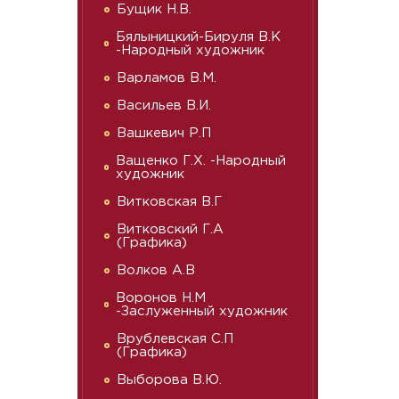
Бущик Н.В.
Бялыницкий-Бируля В.К
-Народный художник
Варламов В.М.
Васильев В.И.
Вашкевич Р.П
Ващенко Г.Х. -Народный
художник
Витковская В.Г
Витковский Г.А
(Графика)
Волков А.В
Воронов Н.М
-Заслуженный художник
Врублевская С.П
(Графика)
Выборова В.Ю.