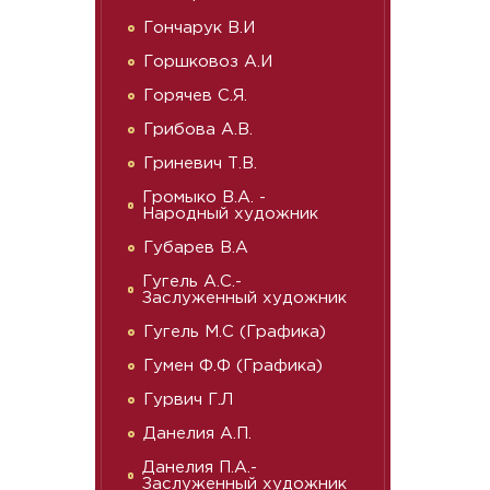
Гончарук В.И
Горшковоз А.И
Горячев С.Я.
Грибова А.В.
Гриневич Т.В.
Громыко В.А. -
Народный художник
Губарев В.А
Гугель А.С.-
Заслуженный художник
Гугель М.С (Графика)
Гумен Ф.Ф (Графика)
Гурвич Г.Л
Данелия А.П.
Данелия П.А.-
Заслуженный художник