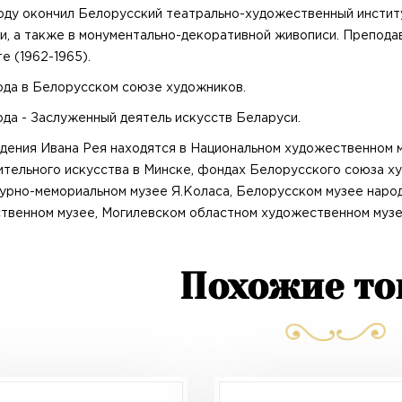
году окончил Белорусский театрально-художественный институ
и, а также в монументально-декоративной живописи. Препод
е (1962-1965).
года в Белорусском союзе художников.
ода - Заслуженный деятель искусств Беларуси.
дения Ивана Рея находятся в Национальном художественном 
ительного искусства в Минске, фондах Белорусского союза х
урно-мемориальном музее Я.Коласа, Белорусском музее народ
твенном музее, Могилевском областном художественном музее
Похожие т