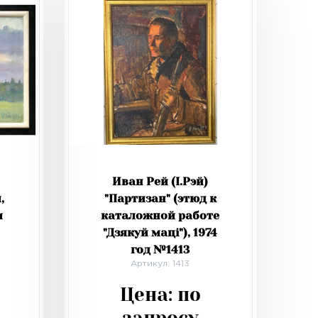
Иван Рей (I.Рэй)
,
"Партизан" (этюд к
м
каталожной работе
"Дзякуй мацi"), 1974
год №1413
Артикул: 1413
Цена:
по