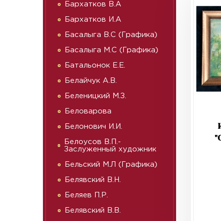
Бархатков В.А
Бархатков И.А
Басалыга В.С (Графика)
Басалыга М.С (Графика)
Батальонок Е.Е.
Белайчук А.В.
Беленицкий М.З.
Беловарова
Белонович И.И.
"
Белоусов В.П.-
Заслуженный художник
Бельский М.Л (Графика)
Белявский В.Н.
Беляев П.Р.
Белявский В.В.