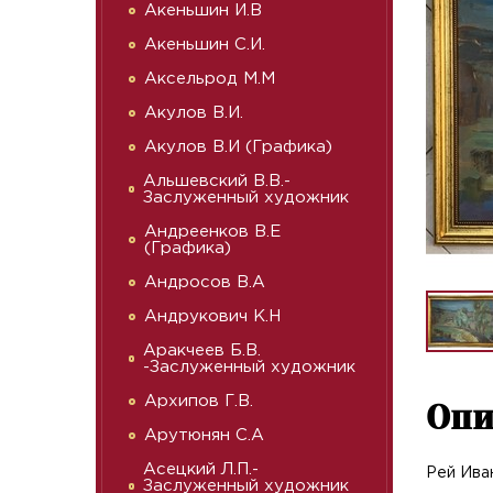
Акеньшин И.В
Акеньшин С.И.
Аксельрод М.М
Акулов В.И.
Акулов В.И (Графика)
Альшевский В.В.-
Заслуженный художник
Андреенков В.Е
(Графика)
Андросов В.А
Андрукович К.Н
Аракчеев Б.В.
-Заслуженный художник
Архипов Г.В.
Опи
Арутюнян С.А
Асецкий Л.П.-
Рей Ива
Заслуженный художник