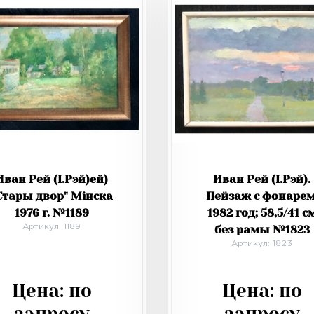
Иван Рей (I.Рэй)ей)
Иван Рей (I.Рэй).
Стары двор" Мiнска
Пейзаж с фонарем
1976 г. №1189
1982 год; 58,5/41 с
Артикул: 1189
без рамы №1823
Артикул: 1823
Цена:
по
Цена:
по