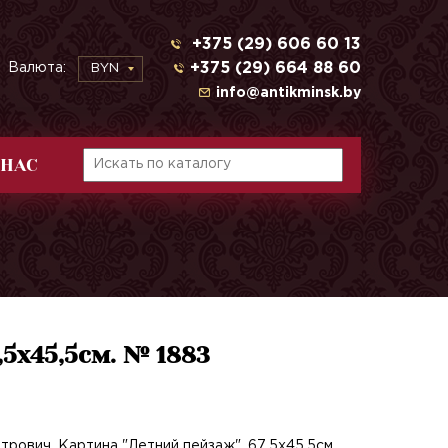
+375 (29) 606 60 13
+375 (29) 664 88 60
Валюта:
BYN
info@antikminsk.by
 НАС
,5х45,5см. № 1883
трович. Картина "Летний пейзаж". 67,5х45,5см.