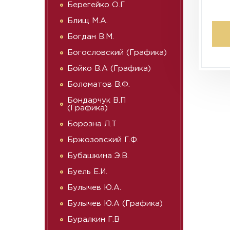
Берегейко О.Г
Блищ М.А.
Богдан В.М.
Богословский (Графика)
Бойко В.А (Графика)
Боломатов В.Ф.
Бондарчук В.П
(Графика)
Борозна Л.Т
Бржозовский Г.Ф.
Бубашкина Э.В.
Буель Е.И.
Булычев Ю.А.
Булычев Ю.А (Графика)
Буралкин Г.В