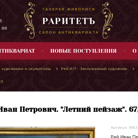
ГАЛЕРЕЯ ЖИВОПИСИ
РАРИТЕТЪ
5
4 88
САЛОН АНТИКВАРИАТА
НТИКВАРИАТ
НОВЫЕ ПОСТУПЛЕНИЯ
О
 художники и скульпторы
Рей И.П.- Заслуженный художник
83
Иван Петрович. "Летний пейзаж". 67
Артикул: 1883
Рей Иван Пе