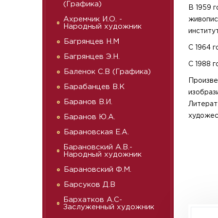
(Графика)
В 1959 
Ахремчик И.О. -
живопис
Народный художник
институт
Багрянцев Н.М
С 1964 
Багрянцев Э.Н.
С 1988 г
Баленок С.В (Графика)
Произве
Барабанцев В.К
изобраз
Баранов В.И.
Литерат
художес
Баранов Ю.А.
Барановская Е.А.
Барановский А.В.-
Народный художник
Барановский Ф.М.
Барсуков Д.В
Бархатков А.С-
Заслуженный художник