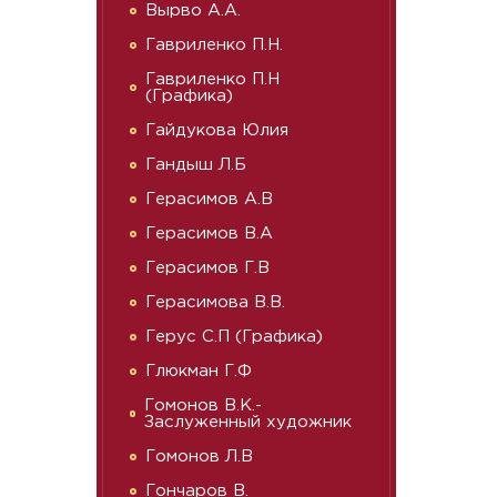
Вырво А.А.
Гавриленко П.Н.
Гавриленко П.Н
(Графика)
Гайдукова Юлия
Гандыш Л.Б
Герасимов А.В
Герасимов В.А
Герасимов Г.В
Герасимова В.В.
Герус С.П (Графика)
Глюкман Г.Ф
Гомонов В.К.-
Заслуженный художник
Гомонов Л.В
Гончаров В.