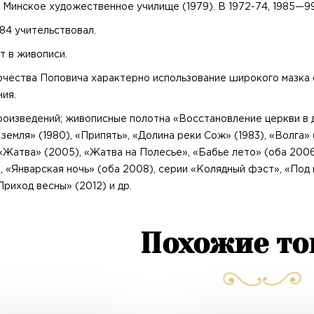
 Минское художественное училище (1979). В 1972-74, 1985—9
84 учительствовал.
т в живописи.
рчества Поповича характерно использование широкого мазка
ия.
роизведений; живописные полотна «Восстановление церкви в д
земля» (1980), «Припять», «Долина реки Сож» (1983), «Волга» 
 «Жатва» (2005), «Жатва на Полесье», «Бабье лето» (оба 2006
, «Январская ночь» (оба 2008), серии «Колядный фэст», «Под 
«Приход весны» (2012) и др.
Похожие т