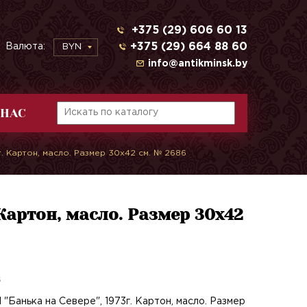
+375 (29) 606 60 13
+375 (29) 664 88 60
Валюта:
BYN
info@antikminsk.by
 НАС
г. Картон, масло. Размер 30х42 см. № 2686
 Картон, масло. Размер 30х42
6
 "Банька на Севере", 1973г. Картон, масло. Размер