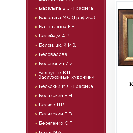
Басалыга В.С (Графика)
Басалыга М.С (Графика)
Батальонок Е.Е.
Белайчук А.В.
Беленицкий М.З.
Беловарова
Белонович И.И.
Белоусов В.П.-
Заслуженный художник
К
Бельский М.Л (Графика)
Белявский В.Н.
Беляев П.Р.
Белявский В.В.
Берегейко О.Г
Блищ М.А.