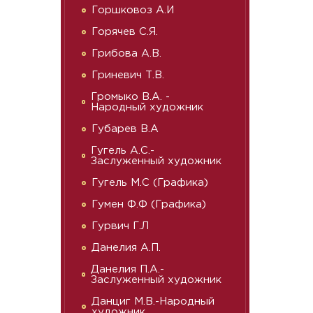
Горшковоз А.И
Горячев С.Я.
Грибова А.В.
Гриневич Т.В.
Громыко В.А. -
Народный художник
Губарев В.А
Гугель А.С.-
Заслуженный художник
Гугель М.С (Графика)
Гумен Ф.Ф (Графика)
Гурвич Г.Л
Данелия А.П.
Данелия П.А.-
Заслуженный художник
Данциг М.В.-Народный
художник