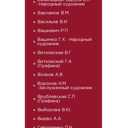
-Народный художник
Варламов В.М.
Васильев В.И.
Вашкевич Р.П
Ващенко Г.Х. -Народный
художник
Витковская В.Г
Витковский Г.А
(Графика)
Волков А.В
Воронов Н.М
-Заслуженный художник
Врублевская С.П
(Графика)
Выборова В.Ю.
Вырво А.А.
Гавриленко П.Н.