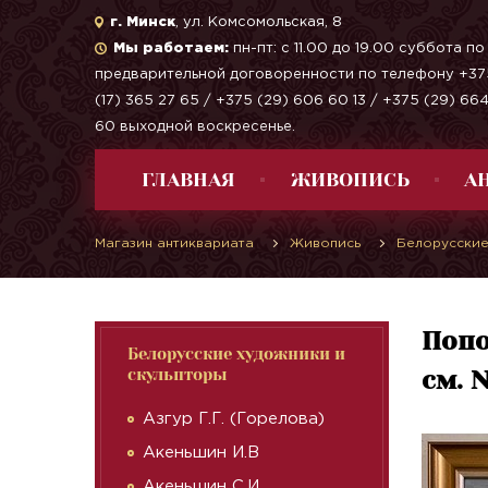
г. Минск
, ул. Комсомольская, 8
Мы работаем:
пн-пт: с 11.00 до 19.00 суббота по
предварительной договоренности по телефону +37
(17) 365 27 65 / +375 (29) 606 60 13 / +375 (29) 66
60 выходной воскресенье.
ГЛАВНАЯ
ЖИВОПИСЬ
А
Магазин антиквариата
Живопись
Белорусские
Попо
Белорусские художники и
скульпторы
см. 
Азгур Г.Г. (Горелова)
Акеньшин И.В
Акеньшин С.И.