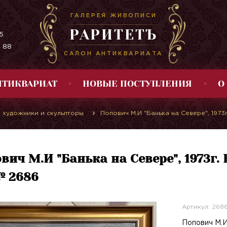
ГАЛЕРЕЯ ЖИВОПИСИ
РАРИТЕТЪ
5
4 88
САЛОН АНТИКВАРИАТА
НТИКВАРИАТ
НОВЫЕ ПОСТУПЛЕНИЯ
О
 художники и скульпторы
Попович М.И "Банька на Севере", 1973
вич М.И "Банька на Севере", 1973г.
№ 2686
Артикул: 268
Попович М.И