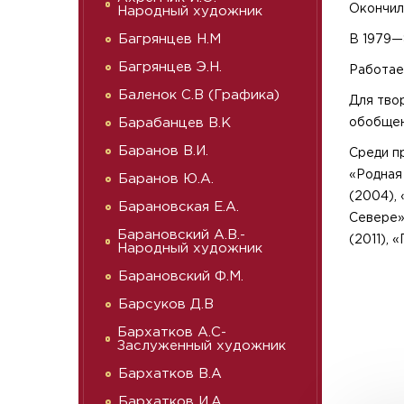
Окончил
Народный художник
Багрянцев Н.М
В 1979—
Багрянцев Э.Н.
Работае
Баленок С.В (Графика)
Для тво
Барабанцев В.К
обобщен
Баранов В.И.
Среди п
«Родная 
Баранов Ю.А.
(2004),
Барановская Е.А.
Севере»
Барановский А.В.-
(2011), 
Народный художник
Барановский Ф.М.
Барсуков Д.В
Бархатков А.С-
Заслуженный художник
Бархатков В.А
Бархатков И.А