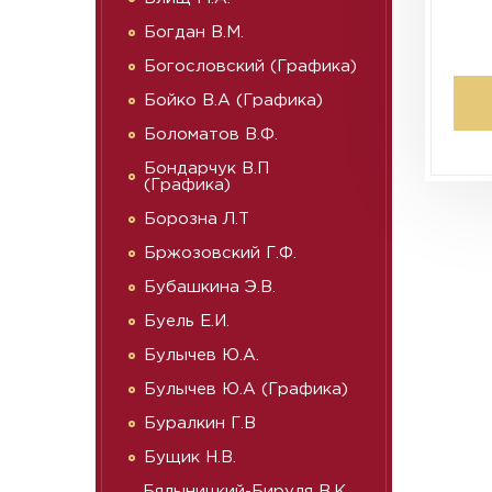
Богдан В.М.
Богословский (Графика)
Бойко В.А (Графика)
Боломатов В.Ф.
Бондарчук В.П
(Графика)
Борозна Л.Т
Бржозовский Г.Ф.
Бубашкина Э.В.
Буель Е.И.
Булычев Ю.А.
Булычев Ю.А (Графика)
Буралкин Г.В
Бущик Н.В.
Бялыницкий-Бируля В.К