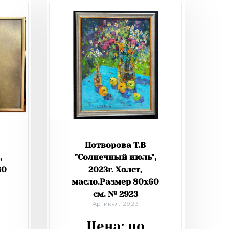
Потворова Т.В
,
"Солнечный июль",
80
2023г. Холст,
масло.Размер 80х60
см. № 2923
Артикул: 2923
Цена:
по