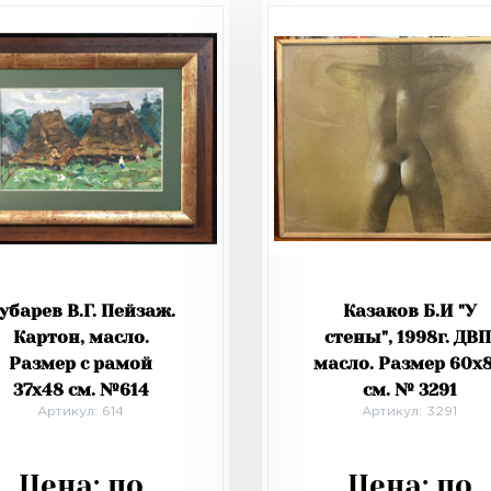
убарев В.Г. Пейзаж.
Казаков Б.И "У
Картон, масло.
стены", 1998г. ДВП
Размер с рамой
масло. Размер 60х
37х48 см. №614
см. № 3291
Артикул: 614
Артикул: 3291
Цена:
по
Цена:
по