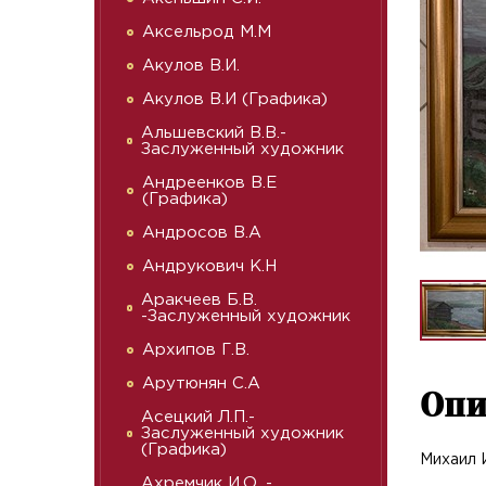
Аксельрод М.М
Акулов В.И.
Акулов В.И (Графика)
Альшевский В.В.-
Заслуженный художник
Андреенков В.Е
(Графика)
Андросов В.А
Андрукович К.Н
Аракчеев Б.В.
-Заслуженный художник
Архипов Г.В.
Арутюнян С.А
Опи
Асецкий Л.П.-
Заслуженный художник
(Графика)
Михаил И
Ахремчик И.О. -