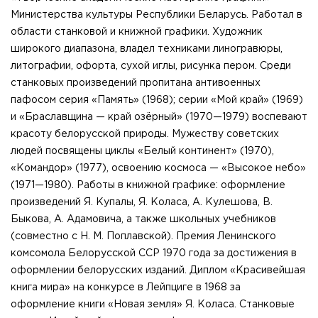
Министерства культуры Республики Беларусь. Работал в
области станковой и книжной графики. Художник
широкого диапазона, владел техниками линогравюры,
литографии, офорта, сухой иглы, рисунка пером. Среди
станковых произведений пропитана антивоенных
пафосом серия «Память» (1968); серии «Мой край» (1969)
и «Браславщина — край озёрный» (1970—1979) воспевают
красоту белорусской природы. Мужеству советских
людей посвящены циклы «Белый континент» (1970),
«Командор» (1977), освоению космоса — «Высокое небо»
(1971—1980). Работы в книжной графике: оформление
произведений Я. Купалы, Я. Коласа, А. Кулешова, В.
Быкова, А. Адамовича, а также школьных учебников
(совместно с Н. М. Поплавской). Премия Ленинского
комсомола Белорусской ССР 1970 года за достижения в
оформлении белорусских изданий. Диплом «Красивейшая
книга мира» на конкурсе в Лейпциге в 1968 за
оформление книги «Новая земля» Я. Коласа. Станковые