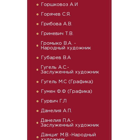
Горшковоз А.И
Горячев С.Я.
Грибова А.В.
Гриневич Т.В.
Громыко В.А. -
Народный художник
Губарев В.А
Гугель А.С.-
Заслуженный художник
Гугель М.С (Графика)
Гумен Ф.Ф (Графика)
Гурвич Г.Л
Данелия А.П.
Данелия П.А.-
Заслуженный художник
Данциг М.В.-Народный
художник