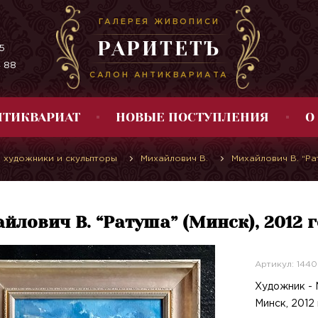
ГАЛЕРЕЯ ЖИВОПИСИ
РАРИТЕТЪ
5
4 88
САЛОН АНТИКВАРИАТА
НТИКВАРИАТ
НОВЫЕ ПОСТУПЛЕНИЯ
О
 художники и скульпторы
Михайлович В.
Михайлович В. “Ра
йлович В. “Ратуша” (Минск), 2012 
Артикул: 1440
Художник - 
Минск, 2012 