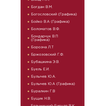
Богдан В.М.
Богословский (Графика)
Бойко В.А (Графика)
Боломатов В.Ф.
Бондарчук В.П
(Графика)
Борозна Л.Т
Бржозовский Г.Ф.
Бубашкина Э.В.
Буель Е.И.
Булычев Ю.А.
Булычев Ю.А (Графика)
Буралкин Г.В
Бущик Н.В.
Бялыницкий-Бируля В.К