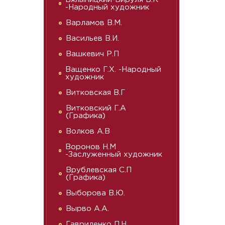
-Народный художник
Варламов В.М.
Васильев В.И.
Вашкевич Р.П
Ващенко Г.Х. -Народный
художник
Витковская В.Г
Витковский Г.А
(Графика)
Волков А.В
Воронов Н.М
-Заслуженный художник
Врублевская С.П
(Графика)
Выборова В.Ю.
Вырво А.А.
Гавриленко П.Н.