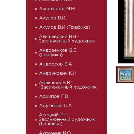
Аксельрод М.М
Акулов В.И.
Акулов В.И (Графика)
Альшевский В.В.-
Заслуженный художник
Андреенков В.Е
(Графика)
Андросов В.А
Андрукович К.Н
Аракчеев Б.В.
-Заслуженный художник
Архипов Г.В.
Арутюнян С.А
Асецкий Л.П.-
Заслуженный художник
(Графика)
Ахремчик И.О. -