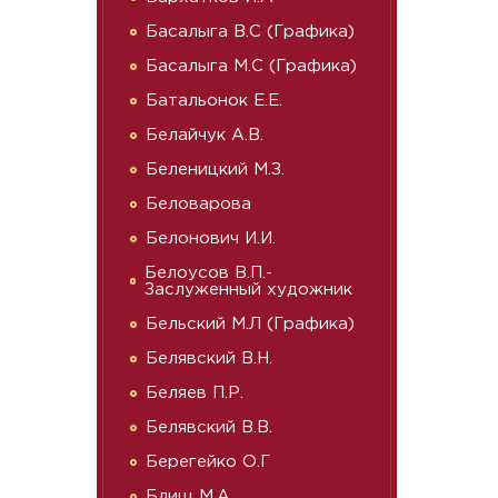
Басалыга В.С (Графика)
Басалыга М.С (Графика)
Батальонок Е.Е.
Белайчук А.В.
Беленицкий М.З.
Беловарова
Белонович И.И.
Белоусов В.П.-
Заслуженный художник
Бельский М.Л (Графика)
Белявский В.Н.
Беляев П.Р.
Белявский В.В.
Берегейко О.Г
Блищ М.А.