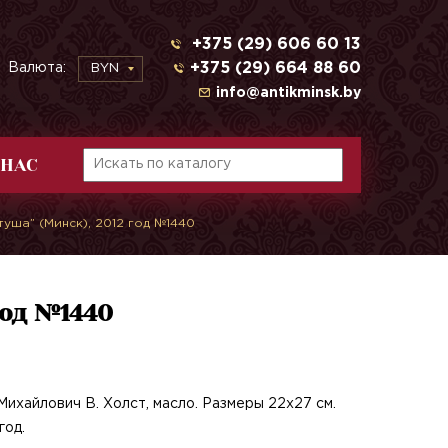
+375 (29) 606 60 13
+375 (29) 664 88 60
Валюта:
BYN
info@antikminsk.by
 НАС
туша” (Минск), 2012 год №1440
год №1440
Михайлович В. Холст, масло. Размеры 22х27 см.
год.