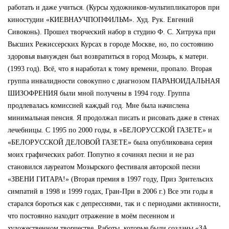
работать и даже учиться. (Курсы художников-мультипликаторов при
киностудии «КИЕВНАУЧПОПФИЛЬМ». Худ. Рук. Евгений
Сивоконь). Прошел творческий набор в студию Ф. С. Хитрука при
Высших Режиссерских Курсах в городе Москве, но, по состоянию
здоровья вынужден был возвратиться в город Мозырь, к матери.
(1993 год). Всё, что я наработал к тому времени, пропало. Вторая
группа инвалидности совокупно с диагнозом ПАРАНОИДАЛЬНАЯ
ШИЗОФРЕНИЯ были мной получены в 1994 году. Группа
продлевалась комиссией каждый год. Мне была начислена
минимальная пенсия. Я продолжал писать и рисовать даже в стенах
лечебницы. С 1995 по 2000 годы, в «БЕЛОРУССКОЙ ГАЗЕТЕ» и
«БЕЛОРУССКОЙ ДЕЛОВОЙ ГАЗЕТЕ» была опубликована серия
моих графических работ. Попутно я сочинял песни и не раз
становился лауреатом Мозырского фестиваля авторской песни
«ЗВЕНИ ГИТАРА!» (Вторая премия в 1997 году, Приз Зрительсих
симпатий в 1998 и 1999 годах, Гран-При в 2006 г.) Все эти годы я
старался бороться как с депрессиями, так и с периодами активности,
что постоянно находит отражение в моём песенном и
художественном творчестве. Работы, которые были созданы «ЗА