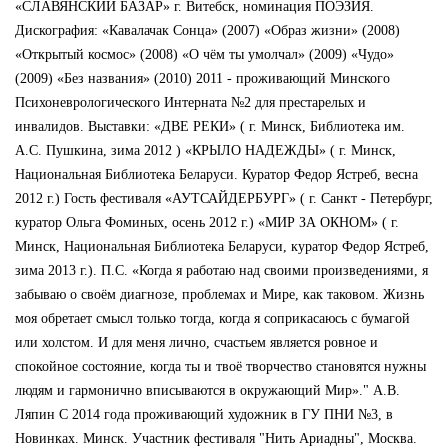
«СЛАВЯНСКИЙ БАЗАР» г. Витебск, номинация ПОЭЗИЯ.
Дискография: «Кавалачак Сонца» (2007) «Образ жизни» (2008)
«Открытый космос» (2008) «О чём ты умолчал» (2009) «Чудо»
(2009) «Без названия» (2010) 2011 - проживающий Минского
Психоневрологического Интерната №2 для престарелых и
инвалидов. Выставки: «ДВЕ РЕКИ» ( г. Минск, Библиотека им.
А.С. Пушкина, зима 2012 ) «КРЫЛО НАДЕЖДЫ» ( г. Минск,
Национальная Библиотека Беларуси. Куратор Федор Ястреб, весна
2012 г.) Гость фестиваля «АУТСАЙДЕРБУРГ» ( г. Санкт - Петербург,
куратор Ольга Фоминых, осень 2012 г.) «МИР ЗА ОКНОМ» ( г.
Минск, Национальная Библиотека Беларуси, куратор Федор Ястреб,
зима 2013 г.). П.С. «Когда я работаю над своими произведениями, я
забываю о своём диагнозе, проблемах и Мире, как таковом. Жизнь
моя обретает смысл только тогда, когда я соприкасаюсь с бумагой
или холстом. И для меня лично, счастьем является ровное и
спокойное состояние, когда ты и твоё творчество становятся нужны
людям и гармонично вписываются в окружающий Мир»." А.В.
Ляпин C 2014 года проживающий художник в ГУ ПНИ №3, в
Новинках. Минск. Участник фестиваля "Нить Ариадны", Москва.