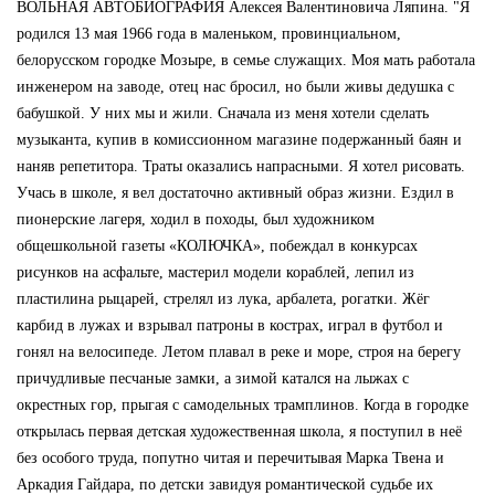
ВОЛЬНАЯ АВТОБИОГРАФИЯ Алексея Валентиновича Ляпина. "Я
родился 13 мая 1966 года в маленьком, провинциальном,
белорусском городке Мозыре, в семье служащих. Моя мать работала
инженером на заводе, отец нас бросил, но были живы дедушка с
бабушкой. У них мы и жили. Сначала из меня хотели сделать
музыканта, купив в комиссионном магазине подержанный баян и
наняв репетитора. Траты оказались напрасными. Я хотел рисовать.
Учась в школе, я вел достаточно активный образ жизни. Ездил в
пионерские лагеря, ходил в походы, был художником
общешкольной газеты «КОЛЮЧКА», побеждал в конкурсах
рисунков на асфальте, мастерил модели кораблей, лепил из
пластилина рыцарей, стрелял из лука, арбалета, рогатки. Жёг
карбид в лужах и взрывал патроны в кострах, играл в футбол и
гонял на велосипеде. Летом плавал в реке и море, строя на берегу
причудливые песчаные замки, а зимой катался на лыжах с
окрестных гор, прыгая с самодельных трамплинов. Когда в городке
открылась первая детская художественная школа, я поступил в неё
без особого труда, попутно читая и перечитывая Марка Твена и
Аркадия Гайдара, по детски завидуя романтической судьбе их