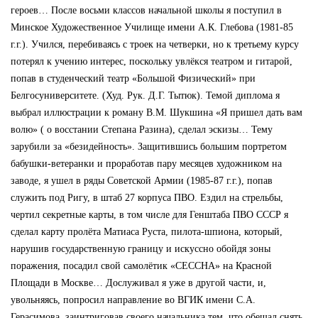
героев… После восьми классов начальной школы я поступил в
Минское Художественное Училище имени А.К. Глебова (1981-85
г.г.). Учился, перебиваясь с троек на четверки, но к третьему курсу
потерял к учению интерес, поскольку увлёкся театром и гитарой,
попав в студенческий театр «Большой Физический» при
Белгосуниверситете. (Худ. Рук. Д.Г. Тытюк). Темой диплома я
выбрал иллюстрации к роману В.М. Шукшина «Я пришел дать вам
волю» ( о восстании Степана Разина), сделал эскизы… Тему
зарубили за «безидейность». Защитившись большим портретом
бабушки-ветеранки и проработав пару месяцев художником на
заводе, я ушел в ряды Советской Армии (1985-87 г.г.), попав
служить под Ригу, в штаб 27 корпуса ПВО. Ездил на стрельбы,
чертил секретные карты, в том числе для Генштаба ПВО СССР я
сделал карту пролёта Матиаса Руста, пилота-шпиона, который,
нарушив государственную границу и искуссно обойдя зоны
поражения, посадил свой самолётик «СЕССНА» на Красной
Площади в Москве… Дослуживал я уже в другой части, и,
увольняясь, попросил направление во ВГИК имени С.А.
Герасимова, заинтриговав своего начальника тем, что обещал снять