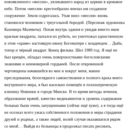
новоявленного «мессии», увлекавшего народ из церкви в кровавое
небо. Потом «мессия» крестообразно венчал им созданное
сооружение. Земля содрогалась. Упав вниз «мессия» вновь
становился человеком с треугольной бородой. (Персонаж художника
Казимира Малевича). Попав внутрь здания и увидав вместо икон
красные квадраты, пытался их рубить, но уничтожал единственную
в этом «храме» настоящую икону Богоматери с младенцем… Дыба,
топор и чёрный квадрат. Конец фильма. Шел 1989 год. Я ещё не
был крещён, обладал очень поверхностными богословскими
знаниями и неимоверной гордыней. После откровенной
чертовщины начавшейся во мне и вокруг меня, мании
преследования, безоглядного самоистязания и полного краха моего
внутреннего мира, я был насильно помещён в психиатрическую
клинику Новинки в городе Минске. В то время методы лечения,
образование врачей, качество медикаментов и уровень содержания
больных были очень запущенными (сейчас ещё хуже), а я тогда ещё
не осознал всего ужаса собственного положения и меры страдания
друзей и родных, а также людей, волей случая оказавшихся рядом
со мной… Выйдя из больницы я продолжал писать рисовать,