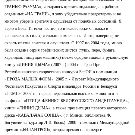
ГРАНЬЮ РАЗУМА», я стараюсь прятать подальше, а в работах
созданных «НА ГРАНИ», я хочу убедительно предостеречь и во
многом уберечь зрителя и слушателя от подобных состояний. Я
верю в Бога. И, если честно, то в человеческих, только в
человеческих силах, я сильно сомневаюсь. И это, наверное, не
скрыть от глаз зрителя и слушателя. С 1997 по 2004 годы, мною
была создана серия графических листов (тушь, перо, бумага,
карандаш, пишущая машинка) позже оформившаяся в рукописную
книгу «ЛИНИЯ ДЫМА» (2007 г.) 2004 г. - Гран При
Республиканского творческого конкурса БелОИ в номинации
«ПРОЗА МАЛЫХ ФОРМ». 2005 г. - Лауреат Международного
Фестиваля Искусства и Спорта инвалидов России и Беларуси
«ТЕМП». 2007 г. - первая персональная выставка живописи и
графики - «ПТИЦА ФЕНИКС БЕЛОРУССКОГО АНДЕГРАУНДА»,
книги «ЛИНИЯ ДЫМА», а также презентация первого авторского
диска «КАВАЛАЧАК СОНЦА». ( г. Минск, библиотека Ф.
Богушевича, куратор Л.В. Косяк). 2008 - номинант Международной
премии «ФИЛАНТРОП», вторая премия на конкурсе