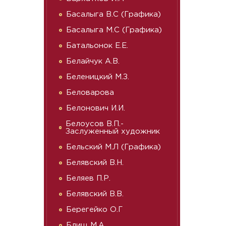
Басалыга В.С (Графика)
Басалыга М.С (Графика)
Батальонок Е.Е.
Белайчук А.В.
Беленицкий М.З.
Беловарова
Белонович И.И.
Белоусов В.П.-
Заслуженный художник
Бельский М.Л (Графика)
Белявский В.Н.
Беляев П.Р.
Белявский В.В.
Берегейко О.Г
Блищ М.А.