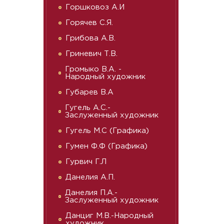
Горшковоз А.И
Горячев С.Я.
Грибова А.В.
Гриневич Т.В.
Громыко В.А. -
Народный художник
Губарев В.А
Гугель А.С.-
Заслуженный художник
Гугель М.С (Графика)
Гумен Ф.Ф (Графика)
Гурвич Г.Л
Данелия А.П.
Данелия П.А.-
Заслуженный художник
Данциг М.В.-Народный
художник