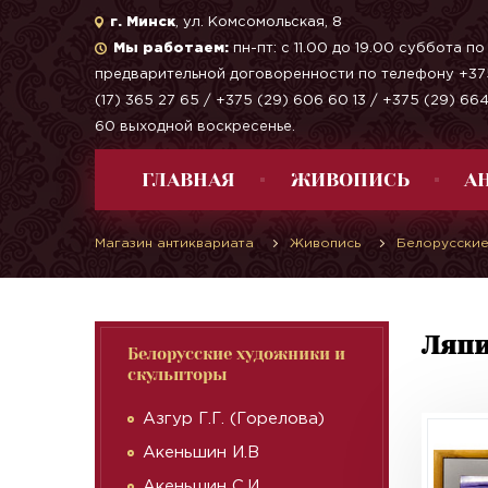
г. Минск
, ул. Комсомольская, 8
Мы работаем:
пн-пт: с 11.00 до 19.00 суббота по
предварительной договоренности по телефону +37
(17) 365 27 65 / +375 (29) 606 60 13 / +375 (29) 66
60 выходной воскресенье.
ГЛАВНАЯ
ЖИВОПИСЬ
А
Магазин антиквариата
Живопись
Белорусские
Ляпи
Белорусские художники и
скульпторы
Азгур Г.Г. (Горелова)
Акеньшин И.В
Акеньшин С.И.