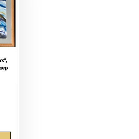
х",
мер