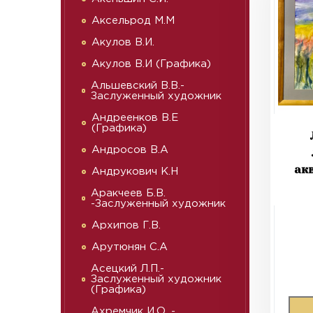
Аксельрод М.М
Акулов В.И.
Акулов В.И (Графика)
Альшевский В.В.-
Заслуженный художник
Андреенков В.Е
(Графика)
Андросов В.А
ак
Андрукович К.Н
Аракчеев Б.В.
-Заслуженный художник
Архипов Г.В.
Арутюнян С.А
Асецкий Л.П.-
Заслуженный художник
(Графика)
Ахремчик И.О. -