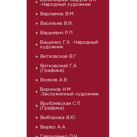
-Народный художник
Варламов В.М.
Васильев В.И.
Вашкевич Р.П
Ващенко Г.Х. -Народный
художник
Витковская В.Г
Витковский Г.А
(Графика)
Волков А.В
Воронов Н.М
-Заслуженный художник
Врублевская С.П
(Графика)
Выборова В.Ю.
Вырво А.А.
Гавриленко П.Н.