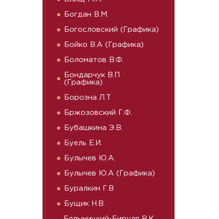
Богдан В.М.
Богословский (Графика)
Бойко В.А (Графика)
Боломатов В.Ф.
Бондарчук В.П
(Графика)
Борозна Л.Т
Бржозовский Г.Ф.
Бубашкина Э.В.
Буель Е.И.
Булычев Ю.А.
Булычев Ю.А (Графика)
Буралкин Г.В
Бущик Н.В.
Бялыницкий-Бируля В.К