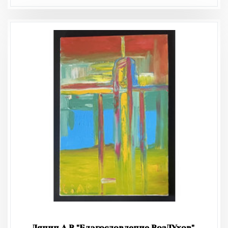
Ляпин А.В "Благословление ВозДУхов",