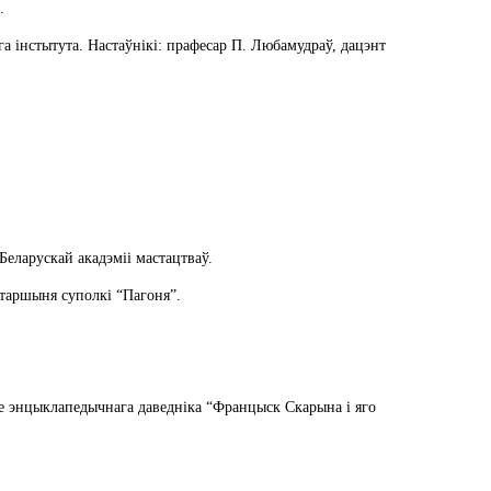
.
га інстытута. Настаўнікі: прафесар П. Любамудраў, дацэнт
Беларускай акадэміі мастацтваў.
старшыня суполкі “Пагоня”.
не энцыклапедычнага даведніка “Францыск Скарына і яго