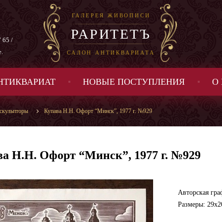
ГАЛЕРЕЯ ЖИВОПИСИ
РАРИТЕТЪ
 65 /
е.
САЛОН АНТИКВАРИАТА
НТИКВАРИАТ
НОВЫЕ ПОСТУПЛЕНИЯ
О
 скульпторы
Купава Н.Н. Офорт “Минск”, 1977 г. №929
а Н.Н. Офорт “Минск”, 1977 г. №929
Авторская гра
Размеры: 29х20