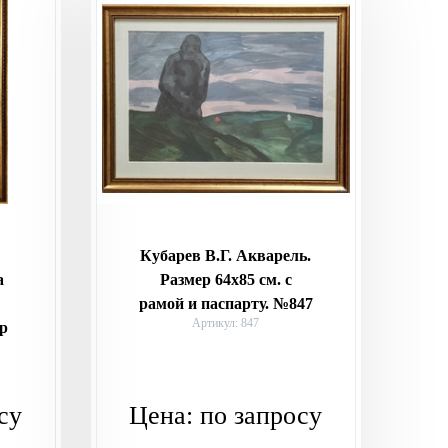
Кубарев В.Г. Акварель.
а
Размер 64х85 см. с
рамой и паспарту. №847
Артикул: 847
ер
су
Цена:
по запросу