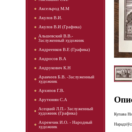
Аксельрод М.М
Акулов В.И.
Акулов В.И (Графика)
Альшевский В.В.-
Заслуженный художник
Андреенков В.Е (Графика)
Андросов В.А
Андрукович К.Н
Аракчеев Б.В. -Заслуженный
художник
Архипов Г.В.
Опи
Арутюнян С.А
Асецкий Л.П.- Заслуженный
художник (Графика)
Купава Ни
Ахремчик И.О. - Народный
Нарадзіўс
художник