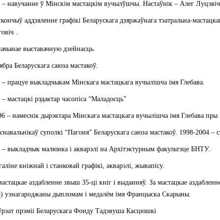
 – навучанне ў Мінскім мастацкім вучылўшчы. Настаўнік – Алег Луцэвіч
скончыў аддзяленне графікі Беларускага дзяржаўнага тэатральна-мастацка
овіч .
 пачынае выставачную дзейнасць.
сябра Беларускага саюза мастакоў.
 – працуе выкладчыкам Мінскага мастацкага вучылішча імя Глебава.
 – мастацкі рэдактар часопіса “Маладосць”
96 – намеснік дырэктара Мінскага мастацкага вучылішча імя Глебава пры 
аснавальнікаў суполкі “Пагоня” Беларускага саюза мастакоў. 1998-2004 – 
 – выкладчык малюнка і акварэлі на Архітэктурным факультэце БНТУ.
галіне кніжнай і станковай графікі, акварэлі, жывапісу.
астацкае аздабленне звыш 35-ці кніг і выданняў. За мастацкае аздаблен
8) узнагароджаны дыпломам і медалём імя Францыска Скарыны.
ўрэат прэміі Беларускага Фонду Тадэвуша Касцюшкі