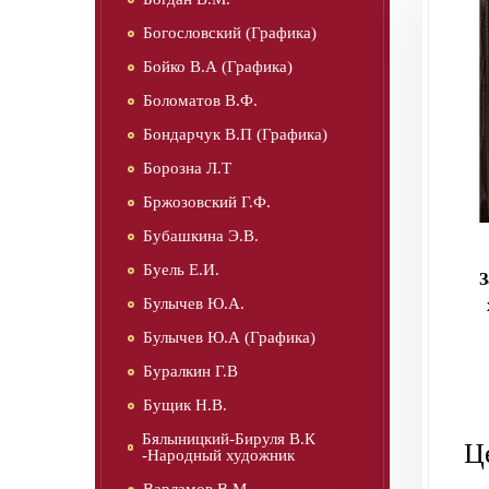
Богословский (Графика)
Бойко В.А (Графика)
Боломатов В.Ф.
Бондарчук В.П (Графика)
Борозна Л.Т
Бржозовский Г.Ф.
Бубашкина Э.В.
Буель Е.И.
З
Булычев Ю.А.
Булычев Ю.А (Графика)
Буралкин Г.В
Бущик Н.В.
Бялыницкий-Бируля В.К
Ц
-Народный художник