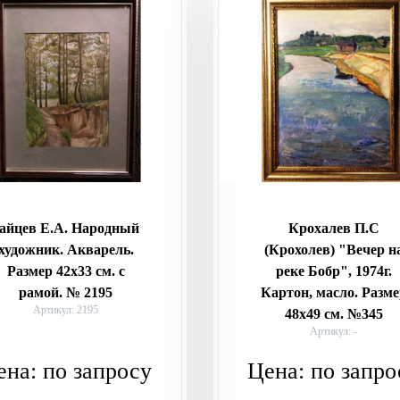
айцев Е.А. Народный
Крохалев П.С
художник. Акварель.
(Крохолев) "Вечер н
Размер 42х33 см. с
реке Бобр", 1974г.
рамой. № 2195
Картон, масло. Разм
Артикул: 2195
48х49 см. №345
Артикул: -
ена:
по запросу
Цена:
по запро