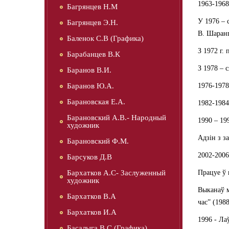
1963-1968
Багрянцев Н.М
У 1976 – 
Багрянцев Э.Н.
В. Шаранг
Баленок С.В (Графика)
З 1972 г.
Барабанцев В.К
З 1978 – 
Баранов В.И.
Баранов Ю.А.
1976-1978
Барановская Е.А.
1982-1984
Барановский А.В.- Народный
1990 – 19
художник
Адзін з з
Барановский Ф.М.
2002-2006
Барсуков Д.В
Бархатков А.С- Заслуженный
Працуе ў 
художник
Выканаў м
Бархатков В.А
час” (198
Бархатков И.А
1996 - Ла
Басалыга В.С (Графика)