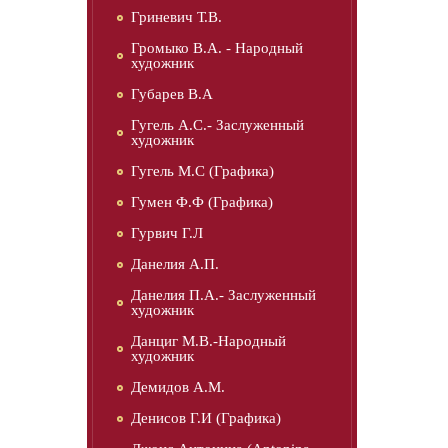
Гриневич Т.В.
Громыко В.А. - Народный
художник
Губарев В.А
Гугель А.С.- Заслуженный
художник
Гугель М.С (Графика)
Гумен Ф.Ф (Графика)
Гурвич Г.Л
Данелия А.П.
Данелия П.А.- Заслуженный
художник
Данциг М.В.-Народный
художник
Демидов А.М.
Денисов Г.И (Графика)