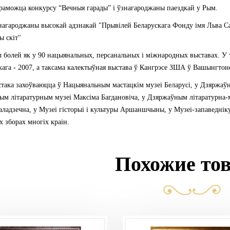
раможца конкурсу “Вечныя гарады” і ўзнагароджаны паездкай у Рым.
нагароджаны высокай адзнакай "Прывілей Беларускага Фонду імя Льва Сап
ы скіт"
л болей як у 90 нацыянальных, персанальных і міжнародных выставах. У т
кага - 2007, а таксама калектыўная выстава ў Кангрэсе ЗША ў Вашынгтон
така захоўваюцца ў Нацыянальным мастацкім музеі Беларусі, у Дзяржаў
м літаратурным музеі Максіма Багдановіча, у Дзяржаўным літаратурна-
аладзечна, у Музеі гісторыі і культуры Аршаншчыны, у Музеі-запаведніку 
 зборах многіх краін.
Похожие то