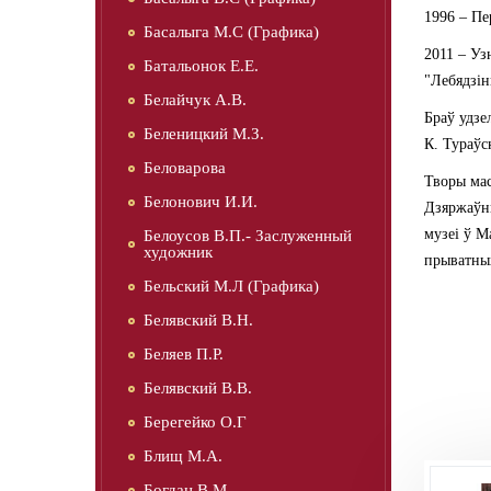
1996 – Пе
Басалыга М.С (Графика)
2011 – Уз
Батальонок Е.Е.
"Лебядзін
Белайчук А.В.
Браў удзе
Беленицкий М.З.
К. Тураўс
Беловарова
Творы мас
Белонович И.И.
Дзяржаўны
музеі ў М
Белоусов В.П.- Заслуженный
художник
прыватных
Бельский М.Л (Графика)
Белявский В.Н.
Беляев П.Р.
Белявский В.В.
Берегейко О.Г
Блищ М.А.
Богдан В.М.