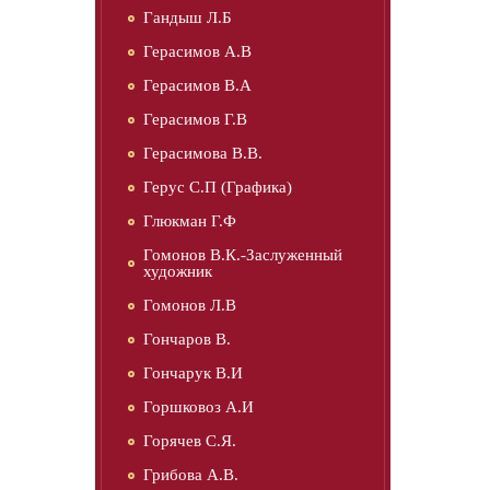
Гандыш Л.Б
Герасимов А.В
Герасимов В.А
Герасимов Г.В
Герасимова В.В.
Герус С.П (Графика)
Глюкман Г.Ф
Гомонов В.К.-Заслуженный
художник
Гомонов Л.В
Гончаров В.
Гончарук В.И
Горшковоз А.И
Горячев С.Я.
Грибова А.В.