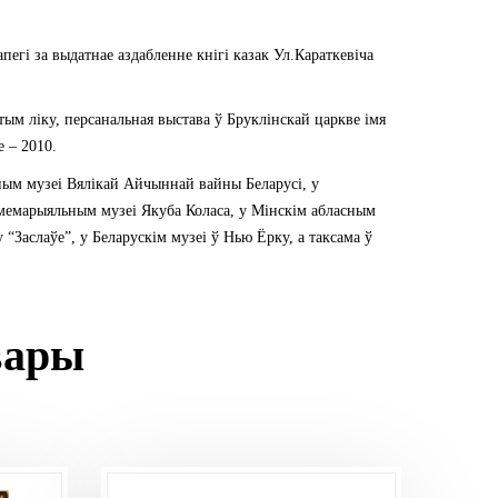
егі за выдатнае аздабленне кнігі казак Ул.Караткевіча
ым ліку, персанальная выстава ў Бруклінскай царкве імя
е – 2010.
ным музеі Вялікай Айчыннай вайны Беларусі, у
мемарыяльным музеі Якуба Коласа, у Мінскім абласным
“Заслаўе”, у Беларускім музеі ў Нью Ёрку, а таксама ў
вары