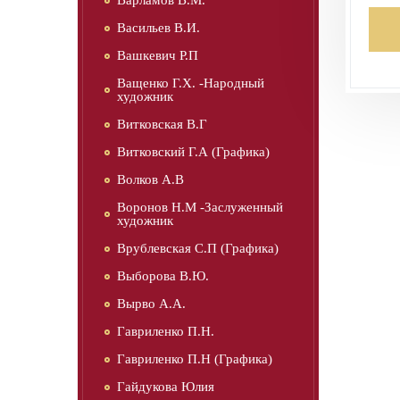
Варламов В.М.
Васильев В.И.
Вашкевич Р.П
Ващенко Г.Х. -Народный
художник
Витковская В.Г
Витковский Г.А (Графика)
Волков А.В
Воронов Н.М -Заслуженный
художник
Врублевская С.П (Графика)
Выборова В.Ю.
Вырво А.А.
Гавриленко П.Н.
Гавриленко П.Н (Графика)
Гайдукова Юлия