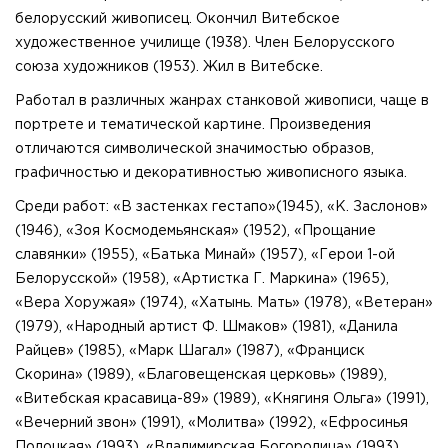
белорусский живописец. Окончил Витебское
художественное училище (1938). Член Белорусского
союза художников (1953). Жил в Витебске.
Работал в различных жанрах станковой живописи, чаще в
портрете и тематической картине. Произведения
отличаются символической значимостью образов,
графичностью и декоративностью живописного языка.
Среди работ: «В застенках гестапо»(1945), «К. Заслонов»
(1946), «Зоя Космодемьянская» (1952), «Прощание
славянки» (1955), «Батька Минай» (1957), «Герои 1-ой
Белорусской» (1958), «Артистка Г. Маркина» (1965),
«Вера Хоружая» (1974), «Хатынь. Мать» (1978), «Ветеран»
(1979), «Народный артист Ф. Шмаков» (1981), «Данила
Райцев» (1985), «Марк Шагал» (1987), «Франциск
Скорина» (1989), «Благовещенская церковь» (1989),
«Витебская красавица-89» (1989), «Княгиня Ольга» (1991),
«Вечерний звон» (1991), «Молитва» (1992), «Ефросинья
Полоцкая» (1993), «Владимирская Богородица» (1993),