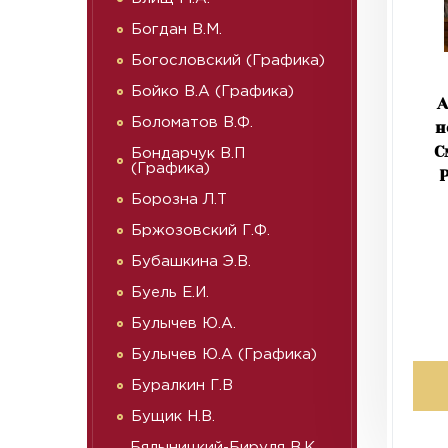
Богдан В.М.
Богословский (Графика)
Бойко В.А (Графика)
А
Боломатов В.Ф.
н
С
Бондарчук В.П
(Графика)
Борозна Л.Т
Бржозовский Г.Ф.
Бубашкина Э.В.
Буель Е.И.
Булычев Ю.А.
Булычев Ю.А (Графика)
Буралкин Г.В
Бущик Н.В.
Бялыницкий-Бируля В.К