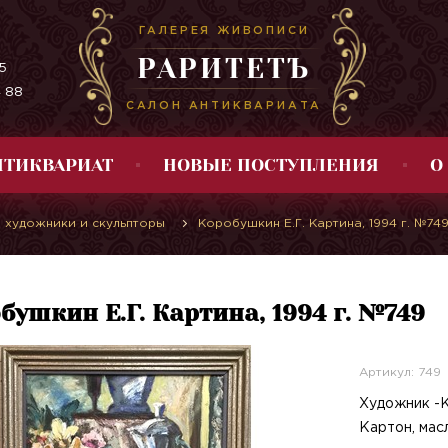
ГАЛЕРЕЯ ЖИВОПИСИ
РАРИТЕТЪ
5
4 88
САЛОН АНТИКВАРИАТА
НТИКВАРИАТ
НОВЫЕ ПОСТУПЛЕНИЯ
О
 художники и скульпторы
Коробушкин Е.Г. Картина, 1994 г. №74
бушкин Е.Г. Картина, 1994 г. №749
Артикул: 749
Художник -К
Картон, масл