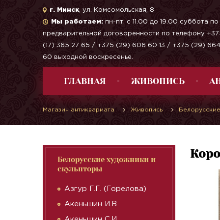
г. Минск
, ул. Комсомольская, 8
Мы работаем:
пн-пт: с 11.00 до 19.00 суббота по
предварительной договоренности по телефону +37
(17) 365 27 65 / +375 (29) 606 60 13 / +375 (29) 66
60 выходной воскресенье.
ГЛАВНАЯ
ЖИВОПИСЬ
А
Магазин антиквариата
Живопись
Белорусские
Коро
Белорусские художники и
скульпторы
Азгур Г.Г. (Горелова)
Акеньшин И.В
Акеньшин С.И.