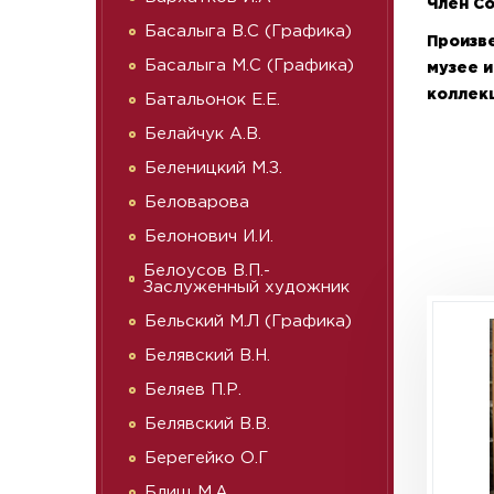
Член Со
Басалыга В.С (Графика)
Произв
Басалыга М.С (Графика)
музее и
коллекц
Батальонок Е.Е.
Белайчук А.В.
Беленицкий М.З.
Беловарова
Белонович И.И.
Белоусов В.П.-
Заслуженный художник
Бельский М.Л (Графика)
Белявский В.Н.
Беляев П.Р.
Белявский В.В.
Берегейко О.Г
Блищ М.А.