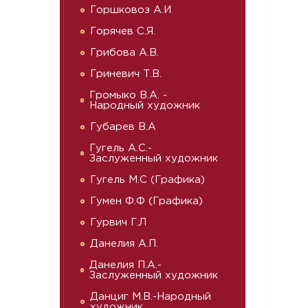
Горшковоз А.И
Горячев С.Я.
Грибова А.В.
Гриневич Т.В.
Громыко В.А. -
Народный художник
Губарев В.А
Гугель А.С.-
Заслуженный художник
Гугель М.С (Графика)
Гумен Ф.Ф (Графика)
Гурвич Г.Л
Данелия А.П.
Данелия П.А.-
Заслуженный художник
Данциг М.В.-Народный
художник