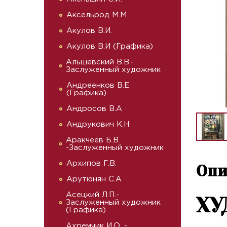
Аксельрод М.М
Акулов В.И.
Акулов В.И (Графика)
Альшевский В.В.-
Заслуженный художник
Андреенков В.Е
(Графика)
Андросов В.А
Андрукович К.Н
Аракчеев Б.В.
-Заслуженный художник
Архипов Г.В.
Опи
Арутюнян С.А
Асецкий Л.П.-
ХУ
Заслуженный художник
(Графика)
Ахремчик И.О. -