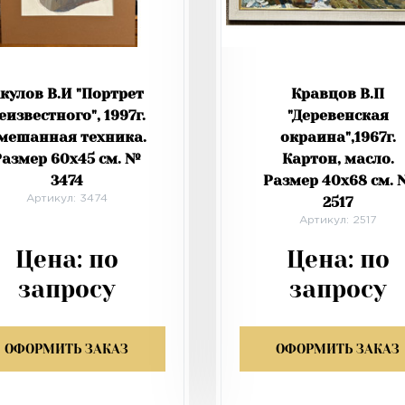
кулов В.И "Портрет
Кравцов В.П
еизвестного", 1997г.
"Деревенская
мешанная техника.
окраина",1967г.
Размер 60х45 см. №
Картон, масло.
3474
Размер 40х68 см. 
Артикул: 3474
2517
Артикул: 2517
Цена:
по
Цена:
по
запросу
запросу
ОФОРМИТЬ ЗАКАЗ
ОФОРМИТЬ ЗАКАЗ