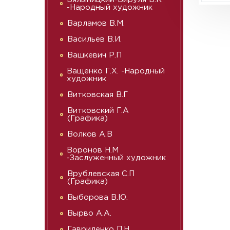
-Народный художник
Варламов В.М.
Васильев В.И.
Вашкевич Р.П
Ващенко Г.Х. -Народный
художник
Витковская В.Г
Витковский Г.А
(Графика)
Волков А.В
Воронов Н.М
-Заслуженный художник
Врублевская С.П
(Графика)
Выборова В.Ю.
Вырво А.А.
Гавриленко П.Н.