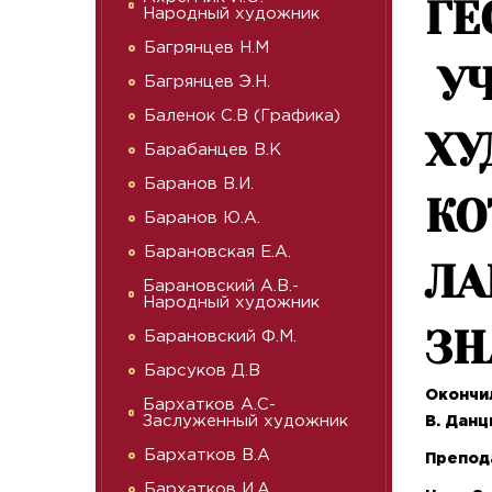
ГЕ
Народный художник
Багрянцев Н.М
У
Багрянцев Э.Н.
Баленок С.В (Графика)
ХУ
Барабанцев В.К
Баранов В.И.
КО
Баранов Ю.А.
Барановская Е.А.
ЛА
Барановский А.В.-
Народный художник
ЗН
Барановский Ф.М.
Барсуков Д.В
Окончил
Бархатков А.С-
Заслуженный художник
В. Данци
Бархатков В.А
Препода
Бархатков И.А