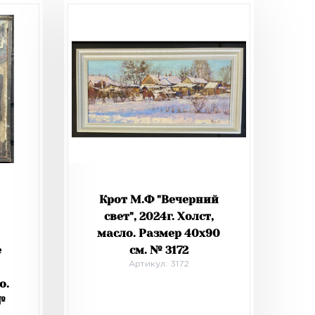
Крот М.Ф "Вечерний
свет", 2024г. Холст,
масло. Размер 40х90
е
см. № 3172
Артикул: 3172
о.
№