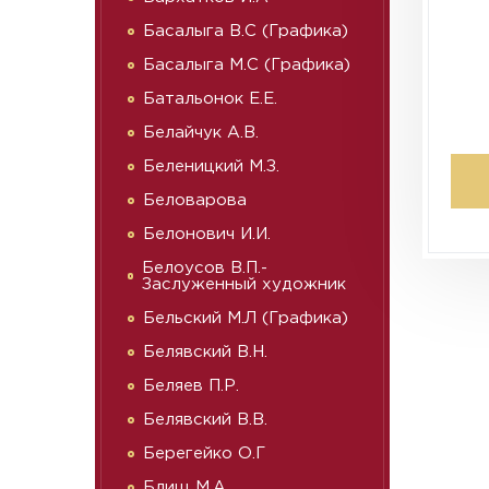
Басалыга В.С (Графика)
Басалыга М.С (Графика)
Батальонок Е.Е.
Белайчук А.В.
Беленицкий М.З.
Беловарова
Белонович И.И.
Белоусов В.П.-
Заслуженный художник
Бельский М.Л (Графика)
Белявский В.Н.
Беляев П.Р.
Белявский В.В.
Берегейко О.Г
Блищ М.А.