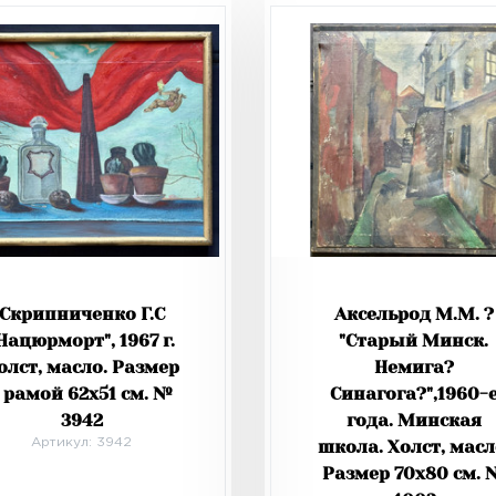
Скрипниченко Г.С
Аксельрод М.М. ?
Нацюрморт", 1967 г.
"Старый Минск.
олст, масло. Размер
Немига?
с рамой 62х51 см. №
Синагога?",1960-
3942
года. Минская
Артикул: 3942
школа. Холст, масл
Размер 70х80 см. 