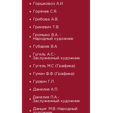
Горшковоз А.И
Горячев С.Я.
Грибова А.В.
Гриневич Т.В.
Громыко В.А. -
Народный художник
Губарев В.А
Гугель А.С.-
Заслуженный художник
Гугель М.С (Графика)
Гумен Ф.Ф (Графика)
Гурвич Г.Л
Данелия А.П.
Данелия П.А.-
Заслуженный художник
Данциг М.В.-Народный
художник