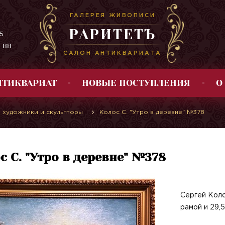
ГАЛЕРЕЯ ЖИВОПИСИ
РАРИТЕТЪ
5
4 88
САЛОН АНТИКВАРИАТА
НТИКВАРИАТ
НОВЫЕ ПОСТУПЛЕНИЯ
О
 художники и скульпторы
Колос С. "Утро в деревне" №378
с С. "Утро в деревне" №378
Сергей Колос
рамой и 29,5