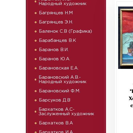
Народный художник
Багрянцев Н.М
Багрянцев Э.Н.
Баленок С.В (Графика)
Барабанцев В.К
Баранов В.И.
Баранов Ю.А.
Барановская Е.А.
Барановский А.В.-
Народный художник
"
Барановский Ф.М.
Х
Барсуков Д.В
Бархатков А.С-
Заслуженный художник
Бархатков В.А
Бархатков И.А