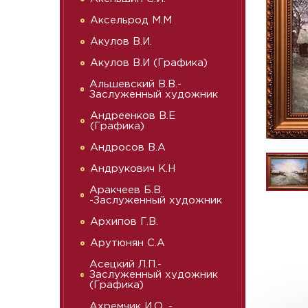
Аксельрод М.М
Акулов В.И.
Акулов В.И (Графика)
Альшевский В.В.-
Заслуженный художник
Андреенков В.Е
(Графика)
Андросов В.А
Андрукович К.Н
Аракчеев Б.В.
-Заслуженный художник
Архипов Г.В.
Арутюнян С.А
Асецкий Л.П.-
Заслуженный художник
(Графика)
Ахремчик И.О. -