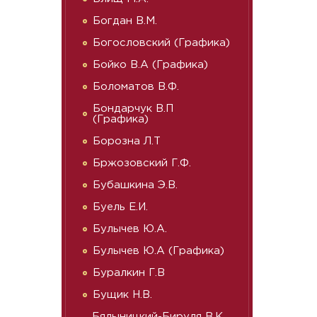
Богдан В.М.
Богословский (Графика)
Бойко В.А (Графика)
Боломатов В.Ф.
Бондарчук В.П
(Графика)
Борозна Л.Т
Бржозовский Г.Ф.
Бубашкина Э.В.
Буель Е.И.
Булычев Ю.А.
Булычев Ю.А (Графика)
Буралкин Г.В
Бущик Н.В.
Бялыницкий-Бируля В.К