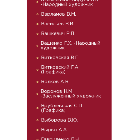
-Народный художник
Варламов В.М.
Васильев В.И.
Вашкевич Р.П
Ващенко Г.Х. -Народный
художник
Витковская В.Г
Витковский Г.А
(Графика)
Волков А.В
Воронов Н.М
-Заслуженный художник
Врублевская С.П
(Графика)
Выборова В.Ю.
Вырво А.А.
Гавриленко П.Н.