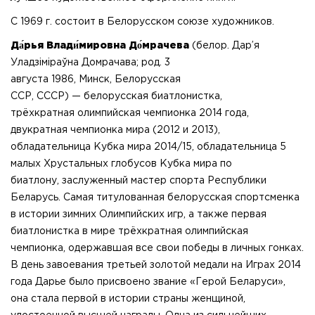
С 1969 г. состоит в Белорусском союзе художников.
Да́рья Влади́мировна До́мрачева
(белор. Дар’я
Уладзіміраўна Домрачава; род. 3
августа 1986, Минск, Белорусская
ССР, СССР) — белорусская биатлонистка,
трёхкратная олимпийская чемпионка 2014 года,
двукратная чемпионка мира (2012 и 2013),
обладательница Кубка мира 2014/15, обладательница 5
малых Хрустальных глобусов Кубка мира по
биатлону, заслуженный мастер спорта Республики
Беларусь. Самая титулованная белорусская спортсменка
в истории зимних Олимпийских игр, а также первая
биатлонистка в мире трёхкратная олимпийская
чемпионка, одержавшая все свои победы в личных гонках.
В день завоевания третьей золотой медали на Играх 2014
года Дарье было присвоено звание «Герой Беларуси»,
она стала первой в истории страны женщиной,