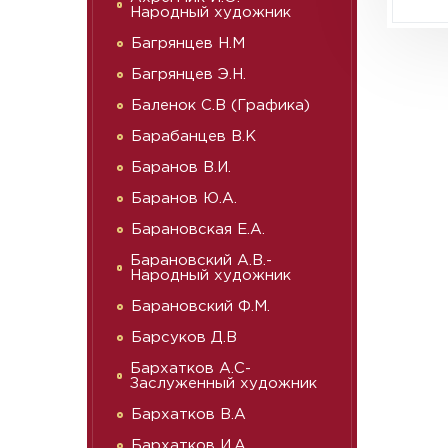
Народный художник
Багрянцев Н.М
Багрянцев Э.Н.
Баленок С.В (Графика)
Барабанцев В.К
Баранов В.И.
Баранов Ю.А.
Барановская Е.А.
Барановский А.В.-
Народный художник
Барановский Ф.М.
Барсуков Д.В
Бархатков А.С-
Заслуженный художник
Бархатков В.А
Бархатков И.А