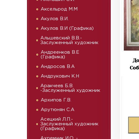
Аксельрод М.М
Акулов В.И.
Акулов В.И (Графика)
Альшевский В.В.-
Заслуженный художник
Андреенков В.Е
(Графика)
До
Андросов В.А
Со
Андрукович К.Н
Аракчеев Б.В.
-Заслуженный художник
Архипов Г.В.
Арутюнян С.А
Асецкий Л.П.-
Заслуженный художник
(Графика)
Ахремчик И.О. -