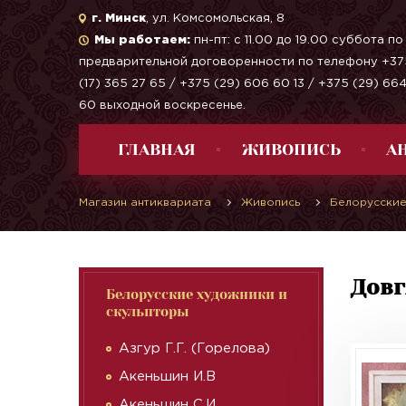
г. Минск
, ул. Комсомольская, 8
Мы работаем:
пн-пт: с 11.00 до 19.00 суббота по
предварительной договоренности по телефону +37
(17) 365 27 65 / +375 (29) 606 60 13 / +375 (29) 66
60 выходной воскресенье.
ГЛАВНАЯ
ЖИВОПИСЬ
А
Магазин антиквариата
Живопись
Белорусские
Довг
Белорусские художники и
скульпторы
Азгур Г.Г. (Горелова)
Акеньшин И.В
Акеньшин С.И.