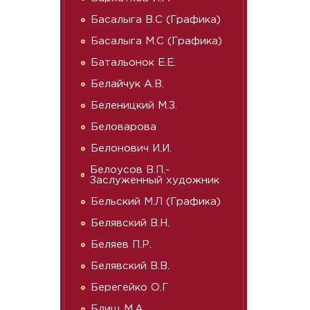
Басалыга В.С (Графика)
Басалыга М.С (Графика)
Батальонок Е.Е.
Белайчук А.В.
Беленицкий М.З.
Беловарова
Белонович И.И.
Белоусов В.П.-
Заслуженный художник
Бельский М.Л (Графика)
Белявский В.Н.
Беляев П.Р.
Белявский В.В.
Берегейко О.Г
Блищ М.А.