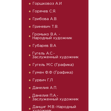
Горшковоз А.И
Горячев С.Я.
Грибова А.В.
Гриневич Т.В.
Громыко В.А. -
Народный художник
Губарев В.А
Гугель А.С.-
Заслуженный художник
Гугель М.С (Графика)
Гумен Ф.Ф (Графика)
Гурвич Г.Л
Данелия А.П.
Данелия П.А.-
Заслуженный художник
Данциг М.В.-Народный
художник