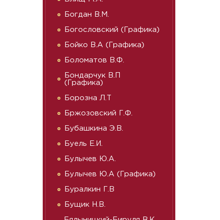
Богдан В.М.
Богословский (Графика)
Бойко В.А (Графика)
Боломатов В.Ф.
Бондарчук В.П
(Графика)
Борозна Л.Т
Бржозовский Г.Ф.
Бубашкина Э.В.
Буель Е.И.
Булычев Ю.А.
Булычев Ю.А (Графика)
Буралкин Г.В
Бущик Н.В.
Бялыницкий-Бируля В.К