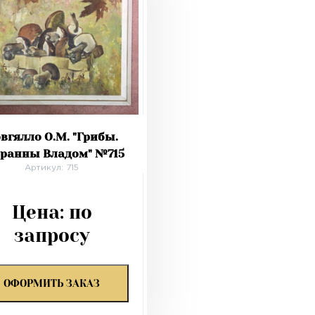
вгялло О.М. "Грибы.
бранны Владом" №715
Артикул: 715
Цена:
по
запросу
ОФОРМИТЬ ЗАКАЗ