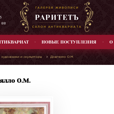
ГАЛЕРЕЯ ЖИВОПИСИ
РАРИТЕТЪ
5
4 88
САЛОН АНТИКВАРИАТА
НТИКВАРИАТ
НОВЫЕ ПОСТУПЛЕНИЯ
О
 художники и скульпторы
Довгялло О.М.
ялло О.М.