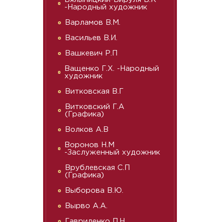
-Народный художник
Варламов В.М.
Васильев В.И.
Вашкевич Р.П
Ващенко Г.Х. -Народный
художник
Витковская В.Г
Витковский Г.А
(Графика)
Волков А.В
Воронов Н.М
-Заслуженный художник
Врублевская С.П
(Графика)
Выборова В.Ю.
Вырво А.А.
Гавриленко П.Н.