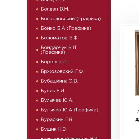
Богдан В.М.
Богословский (Графика)
Бойко В.А (Графика)
Боломатов В.Ф.
Бондарчук В.П
(Графика)
Борозна Л.Т
Бржозовский Г.Ф.
Бубашкина Э.В.
Буель Е.И.
Булычев Ю.А.
Булычев Ю.А (Графика)
д
Буралкин Г.В
Бущик Н.В.
Бялыницкий-Бируля В.К