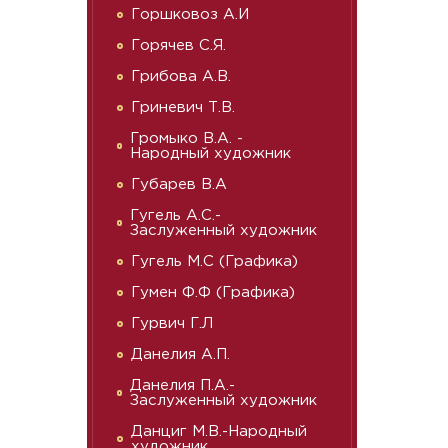
Горшковоз А.И
Горячев С.Я.
Грибова А.В.
Гриневич Т.В.
Громыко В.А. -
Народный художник
Губарев В.А
Гугель А.С.-
Заслуженный художник
Гугель М.С (Графика)
Гумен Ф.Ф (Графика)
Гурвич Г.Л
Данелия А.П.
Данелия П.А.-
Заслуженный художник
Данциг М.В.-Народный
художник