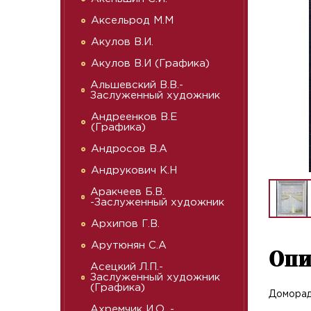
Аксельрод М.М
Акулов В.И.
Акулов В.И (Графика)
Альшевский В.В.-
Заслуженный художник
Андреенков В.Е
(Графика)
Андросов В.А
Андрукович К.Н
Аракчеев Б.В.
-Заслуженный художник
Архипов Г.В.
Арутюнян С.А
Опи
Асецкий Л.П.-
Заслуженный художник
(Графика)
Доморад
Ахремчик И.О. -