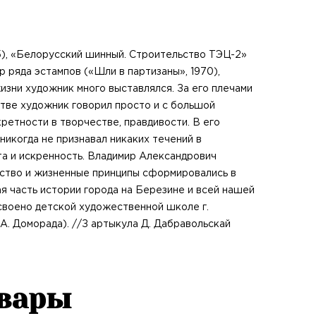
65), «Белорусский шинный. Строительство ТЭЦ-2»
ор ряда эстампов («Шли в партизаны», 1970),
изни художник много выставлялся. За его плечами
тве художник говорил просто и с большой
етности в творчестве, правдивости. В его
никогда не признавал никаких течений в
ота и искренность. Владимир Александрович
ество и жизненные принципы сформировались в
я часть истории города на Березине и всей нашей
исвоено детской художественной школе г.
А. Доморада). //З артыкула Д. Дабравольскай
овары