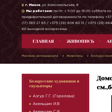
г. Минск
, ул. Комсомольская, 8
Мы работаем:
пн-пт: с 11.00 до 19.00 суббота по
предварительной договоренности по телефону +37
(17) 365 27 65 / +375 (29) 606 60 13 / +375 (29) 66
60 выходной воскресенье.
ГЛАВНАЯ
ЖИВОПИСЬ
А
Магазин антиквариата
Живопись
Белорусские
Домо
Белорусские художники и
скульпторы
см.,
Азгур Г.Г. (Горелова)
Акеньшин И.В
Акеньшин С.И.