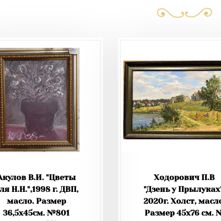
Акулов В.И. "Цветы
Ходорович П.В
ля Н.Н.",1998 г. ДВП,
"Дзень у Прылуках"
масло. Размер
2020г. Холст, масл
36,5х45см. №801
Размер 45х76 см. 