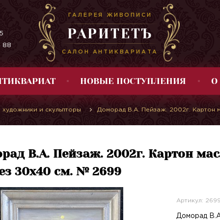
ГАЛЕРЕЯ ЖИВОПИСИ
РАРИТЕТЪ
5
4 88
САЛОН АНТИКВАРИАТА
НТИКВАРИАТ
НОВЫЕ ПОСТУПЛЕНИЯ
О
 художники и скульпторы
Доморад В.А. Пейзаж. 2002г. Картон м
рад В.А. Пейзаж. 2002г. Картон мас
без 30х40 см. № 2699
Артикул: 269
Доморад В.А