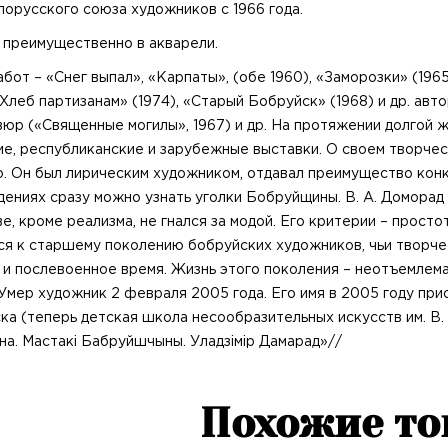
лорусского союза художников с 1966 года.
 преимущественно в акварели.
абот – «Снег выпал», «Карпаты», (обе 1960), «Заморозки» (19
«Хлеб партизанам» (1974), «Старый Бобруйск» (1968) и др. авт
вюр («Священные могилы», 1967) и др. На протяжении долгой ж
ие, республиканские и зарубежные выставки. О своем творчес
. Он был лирическим художником, отдавал преимущество конкр
дениях сразу можно узнать уголки Бобруйщины. В. А. Доморад 
е, кроме реализма, не гнался за модой. Его критерии – прост
ся к старшему поколению бобруйских художников, чьи творч
 и послевоенное время. Жизнь этого поколения – неотъемлема
 Умер художник 2 февраля 2005 года. Его имя в 2005 году пр
ка (теперь детская школа несообразительных искусств им. В. 
на. Мастакі Бабруйшчыны. Уладзімір Дамарад»//
Похожие т