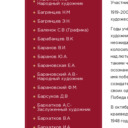
Участни
Народный художник
Багрянцев Н.М
1919-20
художест
Багрянцев Э.Н.
Годы уч
Баленок С.В (Графика)
художни
Барабанцев В.К
неожида
Баранов В.И.
колосил
Баранов Ю.А.
над люты
такими 
Барановская Е.А.
осознан
Барановский А.В.-
имя поб
Народный художник
созидат
Барановский Ф.М.
своих о
Барсуков Д.В
Победа 
Бархатков А.С-
В октяб
Заслуженный художник
краевед
Бархатков В.А
1948 го
Бархатков И.А