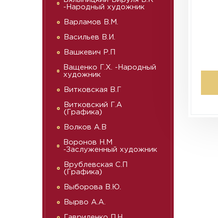
-Народный художник
Варламов В.М.
Васильев В.И.
Вашкевич Р.П
Ващенко Г.Х. -Народный
художник
Витковская В.Г
Витковский Г.А
(Графика)
Волков А.В
Воронов Н.М
-Заслуженный художник
Врублевская С.П
(Графика)
Выборова В.Ю.
Вырво А.А.
Гавриленко П.Н.