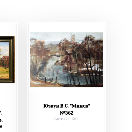
Юзвук В.С. "Минск"
,
№362
о.
Артикул: 362
№