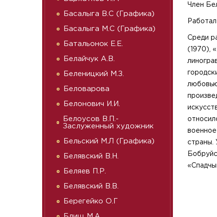
Член Бе
Басалыга В.С (Графика)
Работал
Басалыга М.С (Графика)
Среди р
Батальонок Е.Е.
(1970), 
Белайчук А.В.
линогра
городск
Беленицкий М.З.
любовью
Беловарова
произве
Белонович И.И.
искусств
Белоусов В.П.-
относил
Заслуженный художник
военное
Бельский М.Л (Графика)
страны.
Бобруйс
Белявский В.Н.
«Спадчы
Беляев П.Р.
Белявский В.В.
Берегейко О.Г
Блищ М.А.