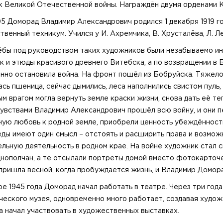
к Великой Отечественной войны. Награждён двумя орденами К
05 Доморад Владимир Александрович родился 1 декабря 1919 го
венный техникум. Учился у И. Ахремчика, В. Хрусталёва, Л. Л
ёбы под руководством таких художников были незабываемо и
к и этюды красивого древнего Витебска, а по возвращении в Б
нно остановила война. На фронт пошёл из Бобруйска. Тяжело 
ась пшеница, сейчас дымились, леса наполнились свистом пуль
м врагом могла вернуть земле краски жизни, снова дать её те
чувствами Владимир Александрович прошёл всю войну, и они п
ную любовь к родной земле, приобрели ценность убеждённости
еды имеют один смысл – отстоять и расширить права и возмож
ельную деятельность в родном крае. На войне художник стал с
днополчан, а те отсылали портреты домой вместо фотокарточек
пришла весной, когда пробуждается жизнь, и Владимир Домора
ре 1945 года Доморад начал работать в театре. Через три год
ческого музея, одновременно много работает, создавая худо
да начал участвовать в художественных выставках.