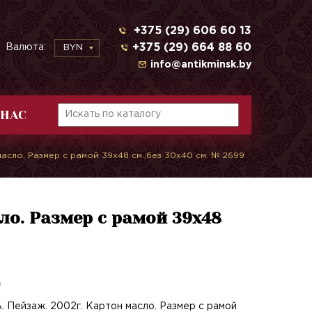
+375 (29) 606 60 13
+375 (29) 664 88 60
Валюта:
BYN
info@antikminsk.by
 НАС
асло. Размер с рамой 39х48 см.,без 30х40 см. № 2699
ло. Размер с рамой 39х48
9
. Пейзаж. 2002г. Картон масло. Размер с рамой