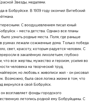
расной Звезды, медалями.
да в Бобруйске. В 1939 году окончил Витебский
ейтмана.
нтересными. С воодушевлением писал юный
обруйск – места детства. Однако все планы
было узнать родные места. Поля, где раньше
, в руинах лежали сожженные дома. Только победа
пло, свет, красоту, которым радуется человек. С
ереросли в закалённую лихолетьем, глубоко
, что все жертвы, мужество и героизм, усилия во
ности человека на творческий труд,
найпером, но любовь к живописи жил - он рисовал
. Возможно, была своя логика жизни в том, что
д вернулся в свой Бобруйск.
а он возглавляет фонды городского
жественную летопись родной ему Бобруйщины. С