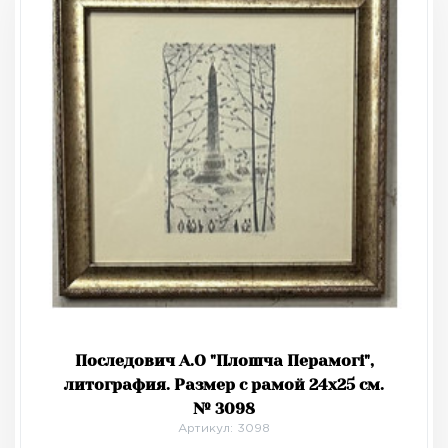
Последович А.О "Плошча Перамогі",
литография. Размер с рамой 24х25 см.
№ 3098
Артикул: 3098