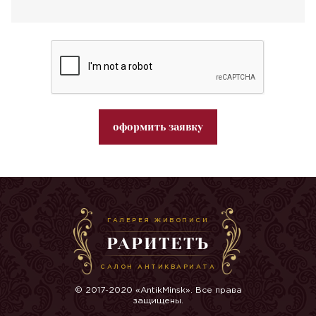
оформить заявку
ГАЛЕРЕЯ ЖИВОПИСИ
РАРИТЕТЪ
САЛОН АНТИКВАРИАТА
© 2017-2020 «AntikMinsk». Все права
защищены.