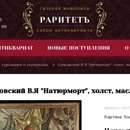
ГАЛЕРЕЯ ЖИВОПИСИ
РАРИТЕТЪ
5
4 88
САЛОН АНТИКВАРИАТА
НТИКВАРИАТ
НОВЫЕ ПОСТУПЛЕНИЯ
О
 художники и скульпторы
Сулковский В.Я "Натюрморт", холст, м
овский В.Я "Натюрморт", холст, мас
Артикул: 1227
Картина. Хол