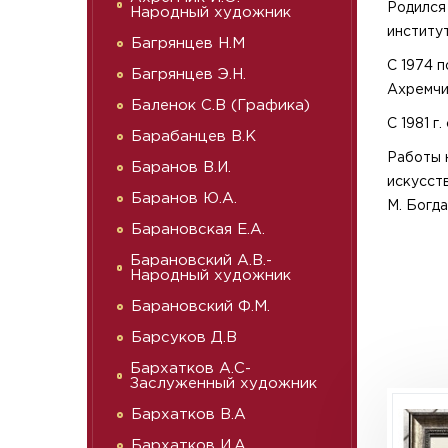
Родился
Народный художник
институ
Багрянцев Н.М
С 1974 п
Багрянцев Э.Н.
Ахремчи
Баленок С.В (Графика)
С 1981 г
Барабанцев В.К
Работы 
Баранов В.И.
искусст
Баранов Ю.А.
М. Богд
Барановская Е.А.
Барановский А.В.-
Народный художник
Барановский Ф.М.
Барсуков Д.В
Бархатков А.С-
Заслуженный художник
Бархатков В.А
Бархатков И.А