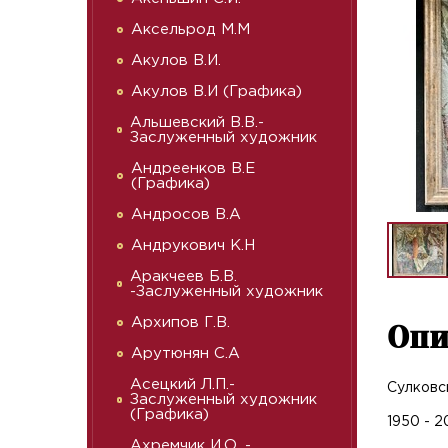
Аксельрод М.М
Акулов В.И.
Акулов В.И (Графика)
Альшевский В.В.-
Заслуженный художник
Андреенков В.Е
(Графика)
Андросов В.А
Андрукович К.Н
Аракчеев Б.В.
-Заслуженный художник
Архипов Г.В.
Опи
Арутюнян С.А
Асецкий Л.П.-
Сулковс
Заслуженный художник
(Графика)
1950 - 2
Ахремчик И.О. -