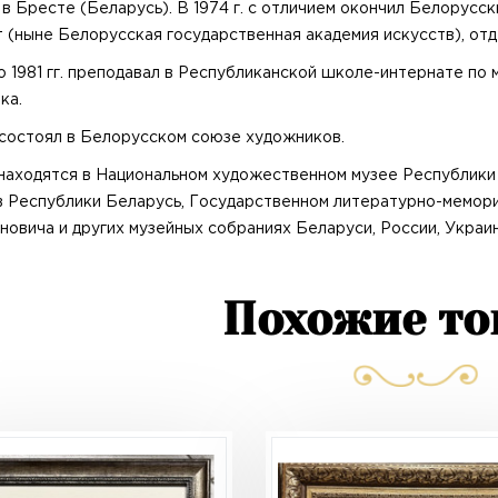
 в Бресте (Беларусь). В 1974 г. с отличием окончил Белорус
т (ныне Белорусская государственная академия искусств), от
о 1981 гг. преподавал в Республиканской школе-интернате по м
ка.
. состоял в Белорусском союзе художников.
находятся в Национальном художественном музее Республики
в Республики Беларусь, Государственном литературно-мемори
ановича и других музейных собраниях Беларуси, России, Украи
Похожие т