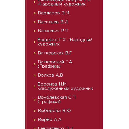
-Народный художник
Варламов В.М.
Васильев В.И.
Вашкевич Р.П
Ващенко Г.Х. -Народный
художник
Витковская В.Г
Витковский Г.А
(Графика)
Волков А.В
Воронов Н.М
-Заслуженный художник
Врублевская С.П
(Графика)
Выборова В.Ю.
Вырво А.А.
Гавриленко П.Н.