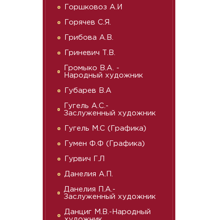
Горшковоз А.И
Горячев С.Я.
Грибова А.В.
Гриневич Т.В.
Громыко В.А. -
Народный художник
Губарев В.А
Гугель А.С.-
Заслуженный художник
Гугель М.С (Графика)
Гумен Ф.Ф (Графика)
Гурвич Г.Л
Данелия А.П.
Данелия П.А.-
Заслуженный художник
Данциг М.В.-Народный
художник