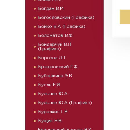
Богдан В.М.
Богословский (Графика)
Бойко В.А (Графика)
Боломатов В.Ф.
Бондарчук В.П
(Графика)
Борозна Л.Т
Бржозовский Г.Ф.
Бубашкина Э.В.
Буель Е.И.
Булычев Ю.А.
Булычев Ю.А (Графика)
Буралкин Г.В
Бущик Н.В.
Бялыницкий-Бируля В.К