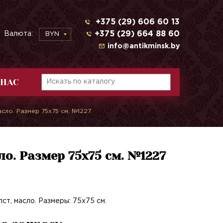
+375 (29) 606 60 13
+375 (29) 664 88 60
Валюта:
BYN
info@antikminsk.by
 НАС
асло. Размер 75х75 см. №1227
ло. Размер 75х75 см. №1227
ст, масло. Размеры: 75х75 см.