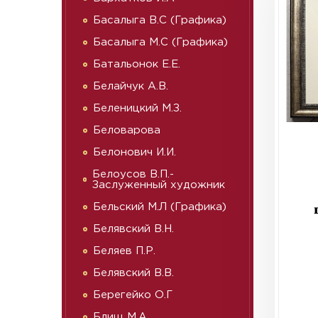
Басалыга В.С (Графика)
Басалыга М.С (Графика)
Батальонок Е.Е.
Белайчук А.В.
Беленицкий М.З.
Беловарова
Белонович И.И.
Белоусов В.П.-
Заслуженный художник
Бельский М.Л (Графика)
Белявский В.Н.
Беляев П.Р.
Белявский В.В.
Берегейко О.Г
Блищ М.А.