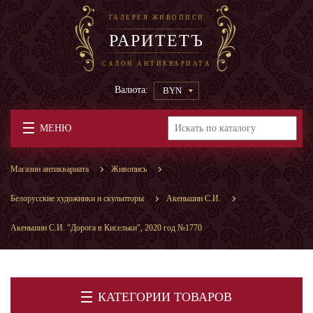
ГАЛЕРЕЯ ЖИВОПИСИ
РАРИТЕТЪ
САЛОН АНТИКВАРИАТА
Валюта:
BYN
МЕНЮ
Магазин антиквариата
Живопись
Белорусские художники и скульпторы
Акеньшин С.И.
Акеньшин С.И. "Дорога в Кисельки", 2020 год №1770
КАТЕГОРИИ ТОВАРОВ