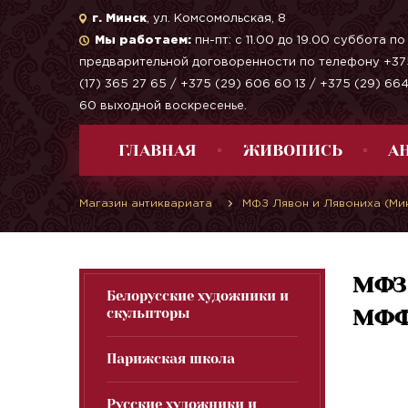
г. Минск
, ул. Комсомольская, 8
Мы работаем:
пн-пт: с 11.00 до 19.00 суббота по
предварительной договоренности по телефону +37
(17) 365 27 65 / +375 (29) 606 60 13 / +375 (29) 66
60 выходной воскресенье.
ГЛАВНАЯ
ЖИВОПИСЬ
А
Магазин антиквариата
МФЗ Лявон и Лявониха (Ми
МФЗ 
Белорусские художники и
скульпторы
МФФЗ
Парижская школа
Русские художники и