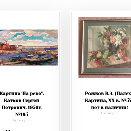
Картина"На реке".
Рожков В.З. (Палех
Катков Сергей
Картина, XX в. №5
Петрович. 1956г.
нет в наличии!
№195
Артикул: -
Артикул: -