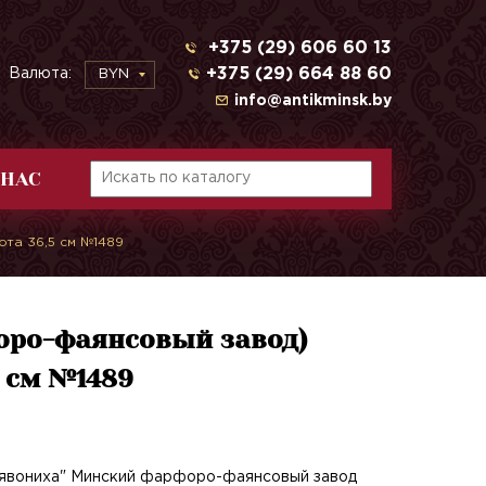
+375 (29) 606 60 13
+375 (29) 664 88 60
Валюта:
BYN
info@antikminsk.by
 НАС
та 36,5 см №1489
оро-фаянсовый завод)
 см №1489
Лявониха" Минский фарфоро-фаянсовый завод