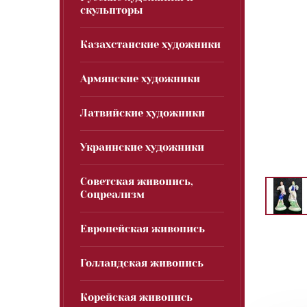
скульпторы
Казахстанские художники
Армянские художники
Латвийские художники
Украинские художники
Советская живопись,
Соцреализм
Европейская живопись
Голландская живопись
Корейская живопись