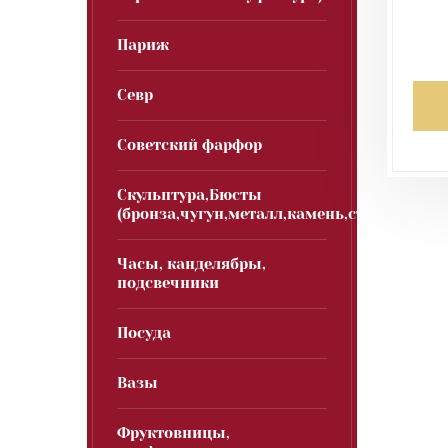
Париж
Севр
Советский фарфор
Скульптура,Бюсты
(бронза,чугун,металл,камень,стекло)
Часы, канделябры,
подсвечники
Посуда
Вазы
Фруктовницы,