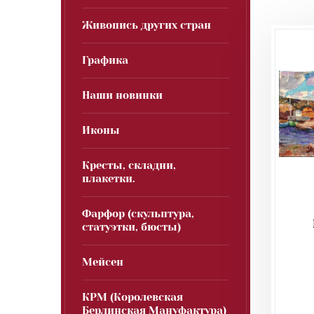
Живопись других стран
Графика
Наши новинки
Иконы
Кресты, складни,
плакетки.
Фарфор (скульптура,
статуэтки, бюсты)
Мейсен
КРМ (Королевская
Берлинская Мануфактура)