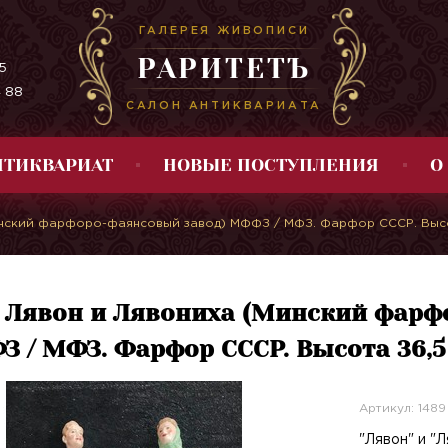
ГАЛЕРЕЯ ЖИВОПИСИ
РАРИТЕТЪ
5
4 88
САЛОН АНТИКВАРИАТА
НТИКВАРИАТ
НОВЫЕ ПОСТУПЛЕНИЯ
О
нский фарфоро-фаянсовый завод) МФФЗ / МФЗ. Фарфор СССР. Высо
Лявон и Лявониха (Минский фарф
 / МФЗ. Фарфор СССР. Высота 36,5
Артикул: 1489
"Лявон" и "