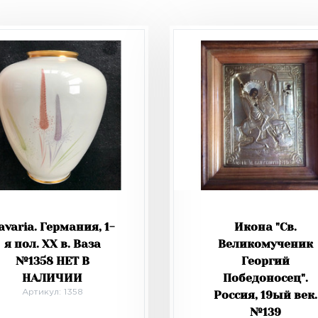
avaria. Германия, 1-
Икона "Св.
я пол. XX в. Ваза
Великомученик
№1358 НЕТ В
Георгий
НАЛИЧИИ
Победоносец".
Артикул: 1358
Россия, 19ый век.
№139