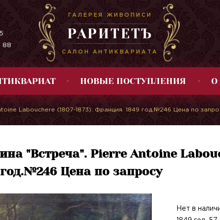
ГАЛЕРЕЯ ЖИВОПИСИ
РАРИТЕТЪ
5
4 88
САЛОН АНТИКВАРИАТА
НТИКВАРИАТ
НОВЫЕ ПОСТУПЛЕНИЯ
О
ntoine Labouchere (1807-1873). Франция. 1849 год.№246 Цена по запро
ина "Встреча". Pierre Antoine Labou
 год.№246 Цена по запросу
Нет в наличи