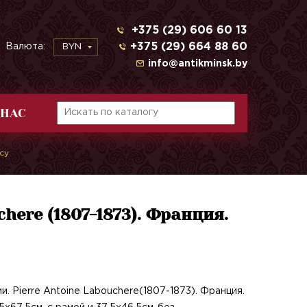
+375 (29) 606 60 13
+375 (29) 664 88 60
Валюта:
BYN
info@antikminsk.by
 НАС
су
chere (1807-1873). Франция.
и. Pierre Antoine Labouchere(1807-1873). Франция.