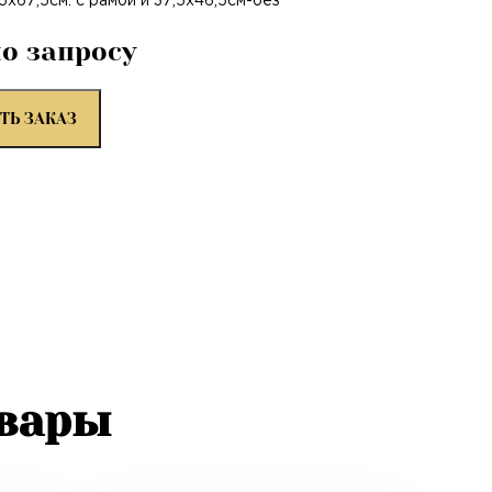
,5х67,5см. с рамой и 37,5х46,5см-без
по запросу
ТЬ ЗАКАЗ
овары