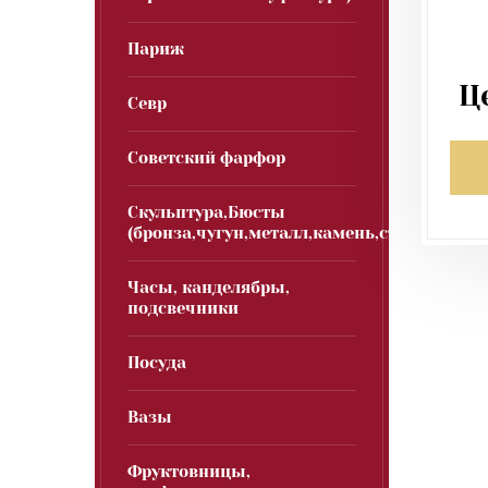
Париж
Ц
Севр
Советский фарфор
Скульптура,Бюсты
(бронза,чугун,металл,камень,стекло)
Часы, канделябры,
подсвечники
Посуда
Вазы
Фруктовницы,