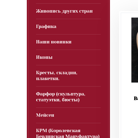
Живопись других стран
Графика
Наши новинки
Иконы
Кресты, складни,
плакетки.
Фарфор (скульптура,
B
статуэтки, бюсты)
Мейсен
КРМ (Королевская
Берлинская Мануфактура)