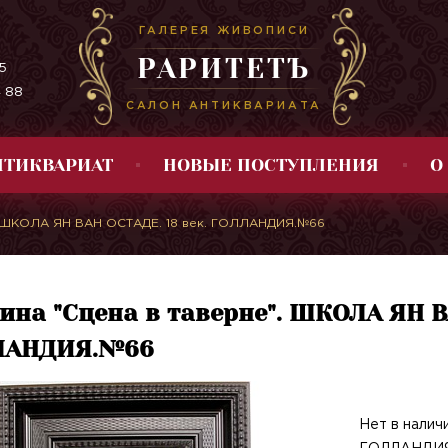
ГАЛЕРЕЯ ЖИВОПИСИ
РАРИТЕТЪ
5
4 88
САЛОН АНТИКВАРИАТА
НТИКВАРИАТ
НОВЫЕ ПОСТУПЛЕНИЯ
О
". ШКОЛА ЯН ВАН ОСТАДЕ. 18 век. ГОЛЛАНДИЯ.№66
ина "Сцена в таверне". ШКОЛА ЯН В
ЛАНДИЯ.№66
Нет в нали