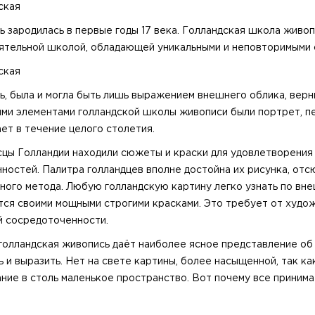
ская
 зародилась в первые годы 17 века. Голландская школа живоп
ятельной школой, обладающей уникальными и неповторимыми 
ская
ь, была и могла быть лишь выражением внешнего облика, верн
ми элементами голландской школы живописи были портрет, пе
ет в течение целого столетия.
цы Голландии находили сюжеты и краски для удовлетворения
нностей. Палитра голландцев вполне достойна их рисунка, от
ного метода. Любую голландскую картину легко узнать по вне
тся своими мощными строгими красками. Это требует от худож
й сосредоточенности.
голландская живопись даёт наиболее ясное представление об 
ь и выразить. Нет на свете картины, более насыщенной, так 
ние в столь маленькое пространство. Вот почему все принима