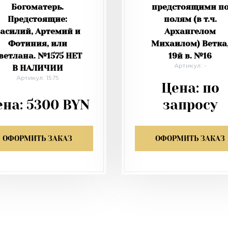
Богоматерь.
предстоящими п
Предстоящие:
полям (в т.ч.
асилий, Артемий и
Архангелом
Фотиния, или
Михаилом) Ветка
ветлана. №1575 НЕТ
19й в. №16
В НАЛИЧИИ
Артикул: -
Артикул: 1575
Цена:
по
ена:
5300
BYN
запросу
ОФОРМИТЬ ЗАКАЗ
ОФОРМИТЬ ЗАКАЗ