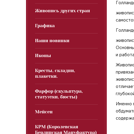
Голланд
Живопись других стран
живопись
самосто
Графика
Голланд
Наши новинки
живопис
Основны
Иконы
и работа
Живопис
Кресты, складни,
привяза
плакетки.
живопис
отличае
Фарфор (скульптура,
глубоко
статуэтки, бюсты)
Именно 
Мейсен
обдумат
содержа
КРМ (Королевская
Берлинская Мануфактура)