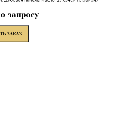
Дубовая панель, масло. 27х34см (с рамой)
по запросу
ТЬ ЗАКАЗ