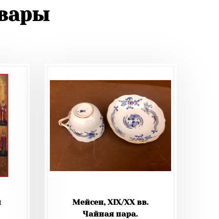
овары
я
Мейсен, XIX/XX вв.
Чайная пара.