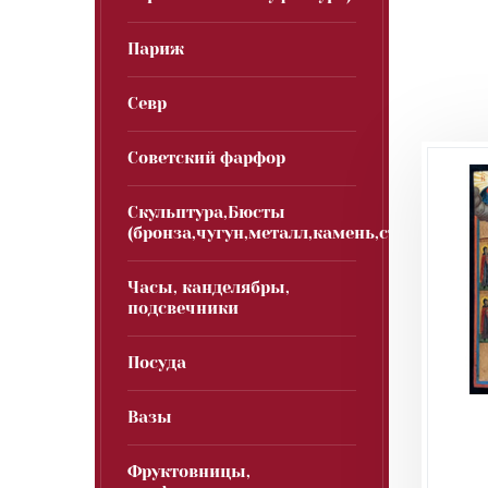
Париж
Севр
Советский фарфор
Скульптура,Бюсты
(бронза,чугун,металл,камень,стекло)
Часы, канделябры,
подсвечники
Посуда
Вазы
Фруктовницы,