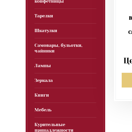
конфетницы
Тарелки
В
Шкатулки
С
Самовары, бульотки,
чайники
Ц
Лампы
Зеркала
Книги
Мебель
Курительные
принадлежности