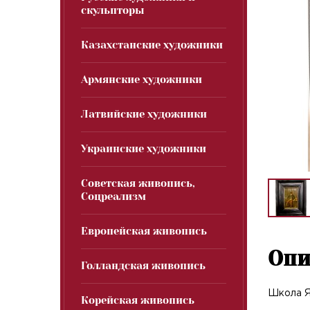
скульпторы
Казахстанские художники
Армянские художники
Латвийские художники
Украинские художники
Советская живопись,
Соцреализм
Европейская живопись
Опи
Голландская живопись
Школа Я
Корейская живопись