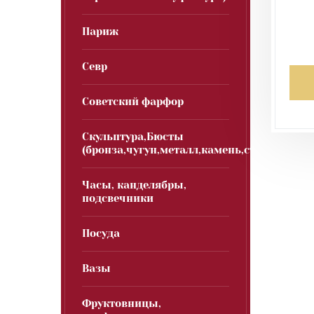
Париж
Севр
Советский фарфор
Скульптура,Бюсты
(бронза,чугун,металл,камень,стекло)
Часы, канделябры,
подсвечники
Посуда
Вазы
Фруктовницы,