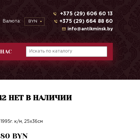
+375 (29) 606 60 13
+375 (29) 664 88 60
Валюта:
BYN
info@antikminsk.by
 НАС
№42 НЕТ В НАЛИЧИИ
1995г. к/м, 25х36см
680 BYN