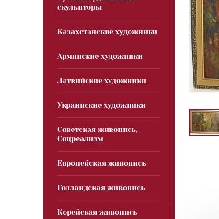
скульпторы
Казахстанские художники
Армянские художники
Латвийские художники
Украинские художники
Советская живопись,
Соцреализм
Европейская живопись
Голландская живопись
Корейская живопись