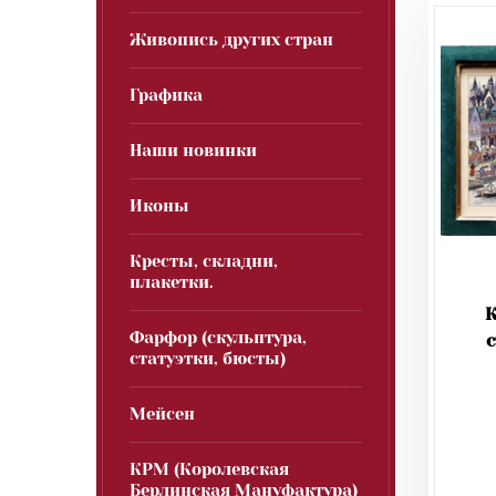
Живопись других стран
Графика
Наши новинки
Иконы
Кресты, складни,
плакетки.
К
Фарфор (скульптура,
с
статуэтки, бюсты)
Мейсен
КРМ (Королевская
Берлинская Мануфактура)