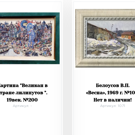
артина "Великан в
Белоусов В.П.
тране лилипутов ".
«Весна», 1969 г. №10
19век. №200
Нет в наличии!
Артикул: -
Артикул: 1071