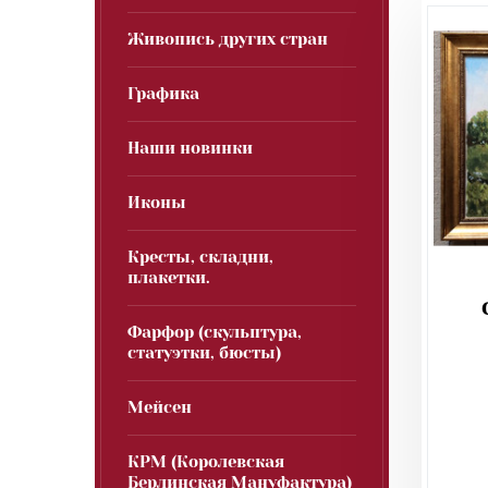
Живопись других стран
Графика
Наши новинки
Иконы
Кресты, складни,
плакетки.
Фарфор (скульптура,
статуэтки, бюсты)
Мейсен
КРМ (Королевская
Берлинская Мануфактура)