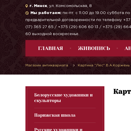
г. Минск
, ул. Комсомольская, 8
Мы работаем:
пн-пт: с 11.00 до 19.00 суббота по
предварительной договоренности по телефону +37
(17) 365 27 65 / +375 (29) 606 60 13 / +375 (29) 66
60 выходной воскресенье.
ГЛАВНАЯ
ЖИВОПИСЬ
А
Магазин антиквариата
Картина "Лес" В.А.Коржень
Карт
Белорусские художники и
скульпторы
Парижская школа
Русские художники и