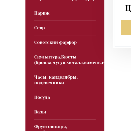
Ц
Париж
Севр
Советский фарфор
Скульптура,Бюсты
(бронза,чугун,металл,камень,стекло)
Часы, канделябры,
подсвечники
Посуда
Вазы
Фруктовницы,