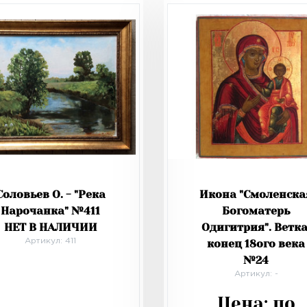
Соловьев О. - "Река
Икона "Смоленска
Нарочанка" №411
Богоматерь
НЕТ В НАЛИЧИИ
Одигитрия". Ветка
Артикул: 411
конец 18ого века
№24
Артикул: -
Цена:
по