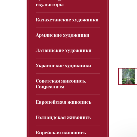
скульпторы
Казахстанские художники
Армянские художники
Латвийские художники
Украинские художники
Советская живопись,
Соцреализм
Европейская живопись
Голландская живопись
Корейская живопись