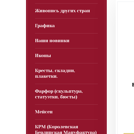
Живопись других стран
Графика
Наши новинки
Иконы
Кресты, складни,
плакетки.
Фарфор (скульптура,
статуэтки, бюсты)
Мейсен
КРМ (Королевская
Берлинская Мануфактура)