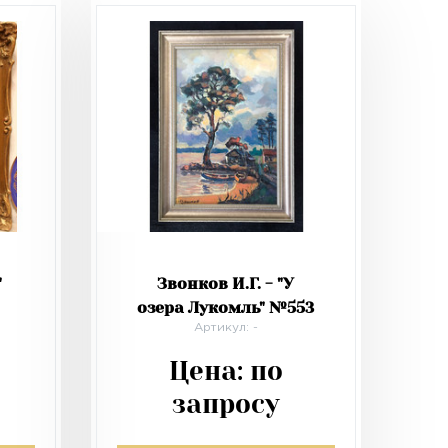
"
Звонков И.Г. - "У
озера Лукомль" №553
Артикул: -
Цена:
по
запросу