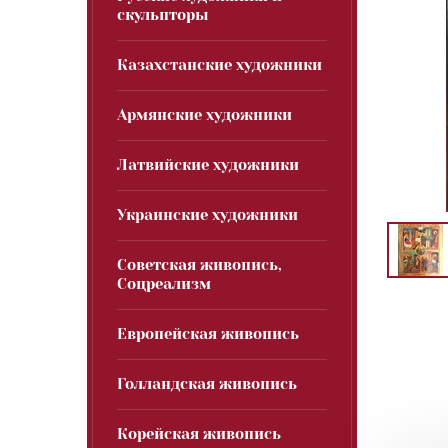
скульпторы
Казахстанские художники
Армянские художники
Латвийские художники
Украинские художники
Советская живопись,
Соцреализм
Европейская живопись
Голландская живопись
Корейская живопись