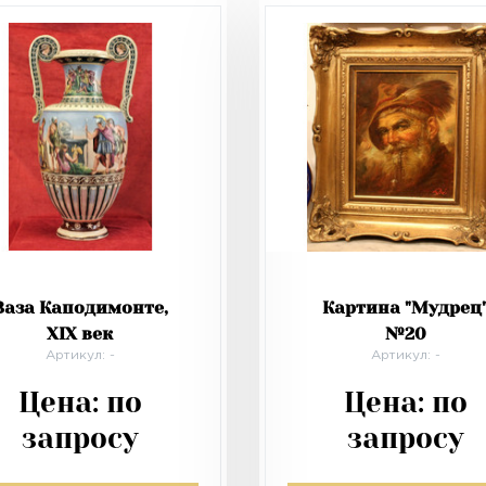
Ваза Каподимонте,
Картина "Мудрец
XIX век
№20
Артикул: -
Артикул: -
Цена:
по
Цена:
по
запросу
запросу