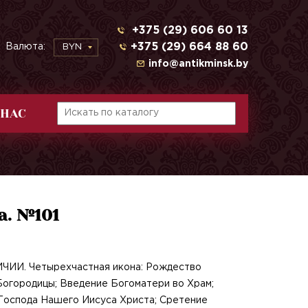
+375 (29) 606 60 13
+375 (29) 664 88 60
Валюта:
BYN
info@antikminsk.by
 НАС
а. №101
ЧИИ. Четырехчастная икона: Рождество
огородицы; Введение Богоматери во Храм;
Господа Нашего Иисуса Христа; Сретение