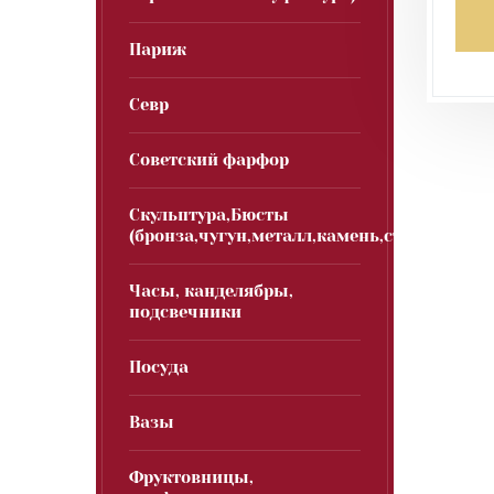
Париж
Севр
Советский фарфор
Скульптура,Бюсты
(бронза,чугун,металл,камень,стекло)
Часы, канделябры,
подсвечники
Посуда
Вазы
Фруктовницы,