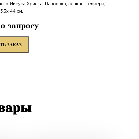
его Иисуса Христа. Паволока, левкас, темпера;
3,3х 44 см.
по запросу
ТЬ ЗАКАЗ
овары