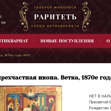
ГАЛЕРЕЯ ЖИВОПИСИ
РАРИТЕТЪ
5
4 88
САЛОН АНТИКВАРИАТА
НТИКВАРИАТ
НОВЫЕ ПОСТУПЛЕНИЯ
О
а, 1870е года. №101
рехчастная икона. Ветка, 1870е год
НЕТ В НАЛИ
Пресвятой Б
Рождество 