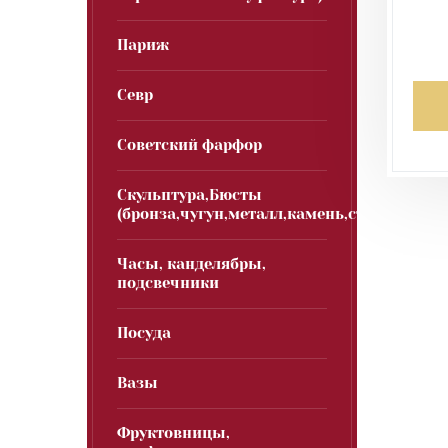
Париж
Севр
Советский фарфор
Скульптура,Бюсты
(бронза,чугун,металл,камень,стекло)
Часы, канделябры,
подсвечники
Посуда
Вазы
Фруктовницы,