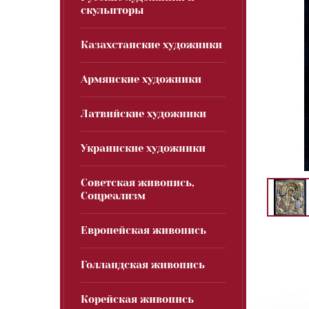
скульпторы
Казахстанские художники
Армянские художники
Латвийские художники
Украинские художники
Советская живопись,
Соцреализм
Европейская живопись
Голландская живопись
Корейская живопись