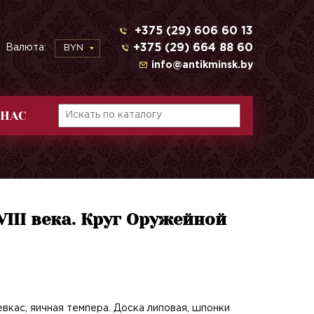
+375 (29) 606 60 13
+375 (29) 664 88 60
Валюта:
BYN
info@antikminsk.by
 НАС
III века. Круг Оружейной
евкас, яичная темпера. Доска липовая, шпонки