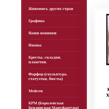
Живопись других стран
Графика
Наши новинки
Иконы
Кресты, складни,
плакетки.
Фарфор (скульптура,
статуэтки, бюсты)
Мейсен
X
КРМ (Королевская
Берлинская Мануфактура)