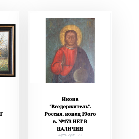
Икона
"Вседержитель".
Т
Россия, конец 19ого
в. №173 НЕТ В
НАЛИЧИИ
Артикул: 173