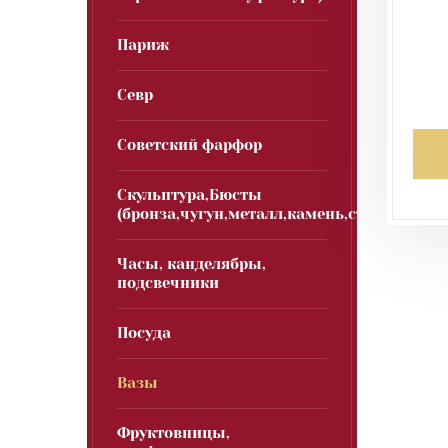
Париж
Севр
Советский фарфор
Скульптура,Бюсты
(бронза,чугун,металл,камень,стекло)
Часы, канделябры,
подсвечники
Посуда
Вазы
Фруктовницы,