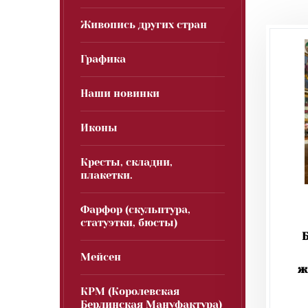
Живопись других стран
Графика
Наши новинки
Иконы
Кресты, складни,
плакетки.
Фарфор (скульптура,
статуэтки, бюсты)
Мейсен
ж
КРМ (Королевская
Берлинская Мануфактура)