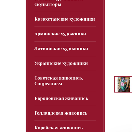
скульпторы
Казахстанские художники
Армянские художники
Латвийские художники
Украинские художники
Советская живопись,
Соцреализм
Европейская живопись
Голландская живопись
Корейская живопись