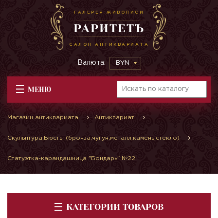
ГАЛЕРЕЯ ЖИВОПИСИ
РАРИТЕТЪ
САЛОН АНТИКВАРИАТА
Валюта:
BYN
МЕНЮ
Магазин антиквариата
Антиквариат
Скульптура,Бюсты (бронза,чугун,металл,камень,стекло)
Статуэтка-карандашница "Бондарь" №22
КАТЕГОРИИ ТОВАРОВ