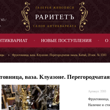
ГАЛЕРЕЯ ЖИВОПИСИ
РАРИТЕТЪ
 65 /
е.
САЛОН АНТИКВАРИАТА
НТИКВАРИАТ
НОВЫЕ ПОСТУПЛЕНИЯ
О
ицы
Фруктовница, ваза. Клуазоне. Перегородчатая эмаль. Китай, 20 век. № 3593
овница, ваза. Клуазоне. Перегородчатая 
Артикул: 3593
Фруктовница, 
Наличие и сто