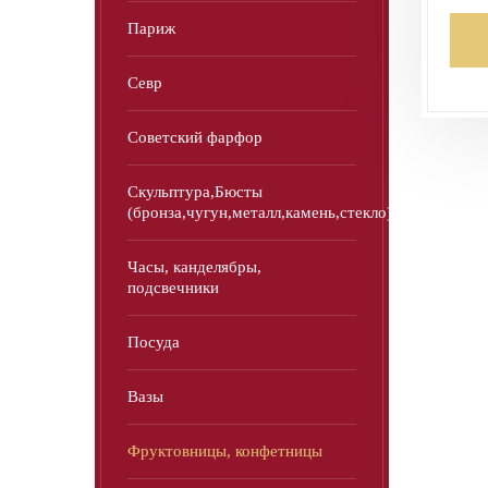
Париж
Севр
Советский фарфор
Скульптура,Бюсты
(бронза,чугун,металл,камень,стекло)
Часы, канделябры,
подсвечники
Посуда
Вазы
Фруктовницы, конфетницы