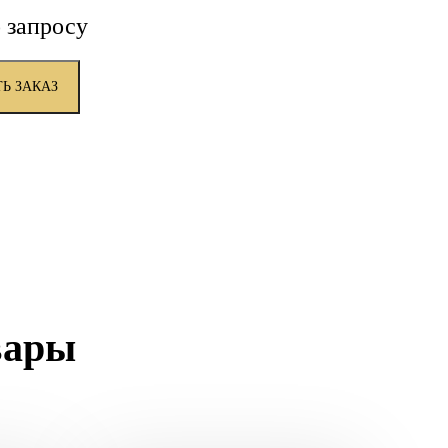
 запросу
Ь ЗАКАЗ
вары