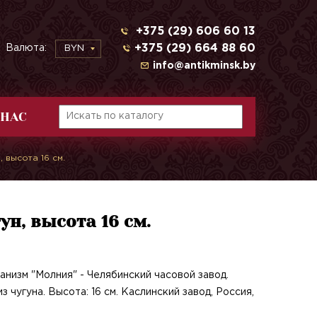
+375 (29) 606 60 13
+375 (29) 664 88 60
Валюта:
BYN
info@antikminsk.by
 НАС
, высота 16 см.
гун, высота 16 см.
анизм "Молния" - Челябинский часовой завод.
 чугуна. Высота: 16 см. Каслинский завод, Россия,