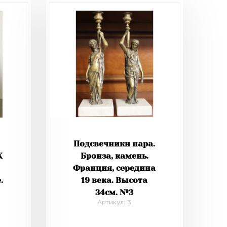
Подсвечники пара.
X
Бронза, камень.
Франция, середина
.
19 века. Высота
34см. №3
Артикул: 3