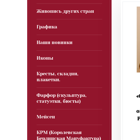
Живопись других стран
Графика
Наши новинки
Иконы
Кресты, складни,
плакетки.
Фарфор (скульптура,
«
статуэтки, бюсты)
о
Мейсен
КРМ (Королевская
Берлинская Мануфактура)