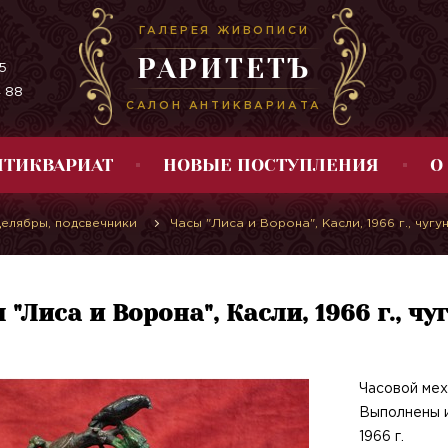
ГАЛЕРЕЯ ЖИВОПИСИ
РАРИТЕТЪ
5
4 88
САЛОН АНТИКВАРИАТА
НТИКВАРИАТ
НОВЫЕ ПОСТУПЛЕНИЯ
О
делябры, подсвечники
Часы "Лиса и Ворона", Касли, 1966 г., чугун
 "Лиса и Ворона", Касли, 1966 г., чу
Часовой мех
Выполнены из
1966 г.