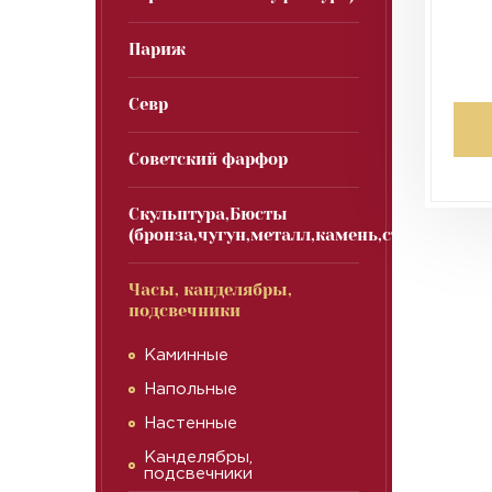
Париж
Севр
Советский фарфор
Скульптура,Бюсты
(бронза,чугун,металл,камень,стекло)
Часы, канделябры,
подсвечники
Каминные
Напольные
Настенные
Канделябры,
подсвечники