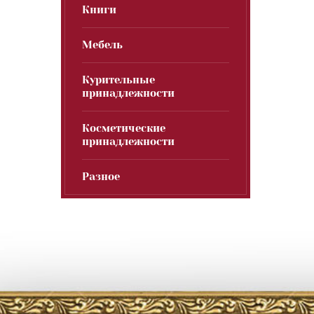
Книги
Мебель
Курительные
принадлежности
Косметические
принадлежности
Разное