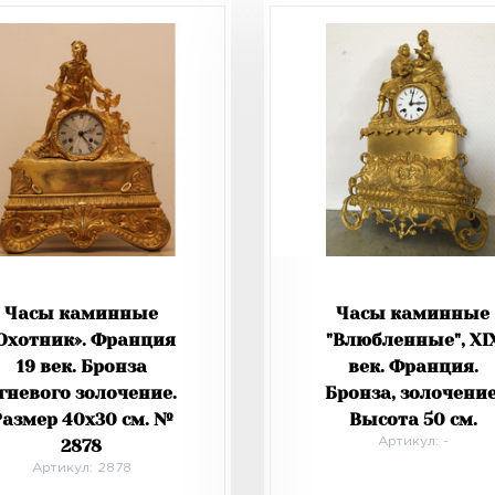
Часы каминные
Часы каминные
Охотник». Франция
"Влюбленные", XI
19 век. Бронза
век. Франция.
гневого золочение.
Бронза, золочение
Размер 40х30 см. №
Высота 50 см.
2878
Артикул: -
Артикул: 2878